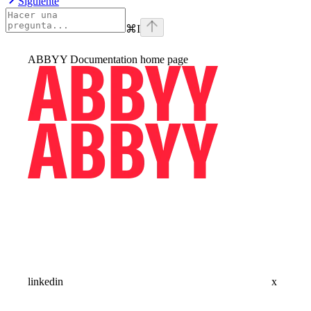
Siguiente
⌘
I
ABBYY Documentation
home page
linkedin
x