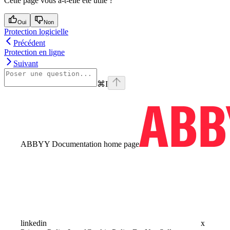
Cette page vous a-t-elle été utile ?
Oui
Non
Protection logicielle
Précédent
Protection en ligne
Suivant
⌘
I
ABBYY Documentation
home page
linkedin
x