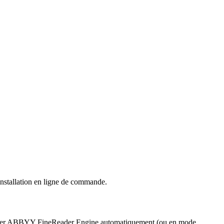
installation en ligne de commande.
installer ABBYY FineReader Engine automatiquement (ou en mode