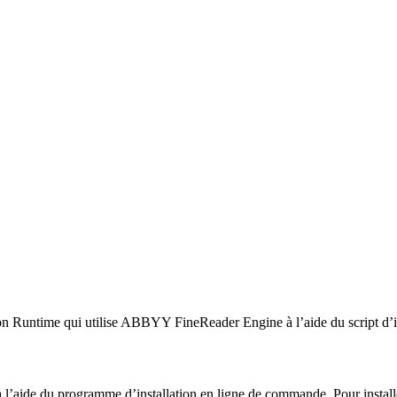
ion Runtime qui utilise ABBYY FineReader Engine à l’aide du script d’
tion à l’aide du programme d’installation en ligne de commande. Pour 