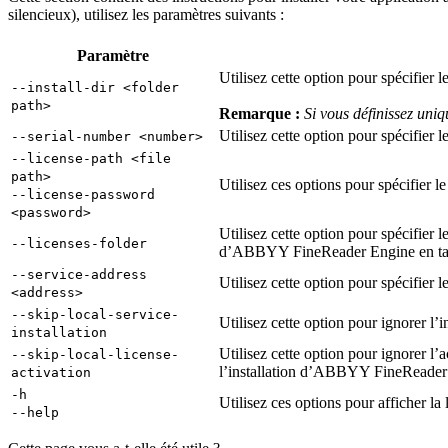
silencieux), utilisez les paramètres suivants :
Paramètre
Utilisez cette option pour spécifier
--install-dir <folder
path>
Remarque :
Si vous définissez uniq
Utilisez cette option pour spécifi
--serial-number <number>
--license-path <file
path>
Utilisez ces options pour spécifier l
--license-password
<password>
Utilisez cette option pour spécifier 
--licenses-folder
d’ABBYY FineReader Engine en tant 
--service-address
Utilisez cette option pour spécifier l
<address>
--skip-local-service-
Utilisez cette option pour ignorer l’i
installation
Utilisez cette option pour ignorer l’a
--skip-local-license-
l’installation d’ABBYY FineReader
activation
-h
Utilisez ces options pour afficher l
--help