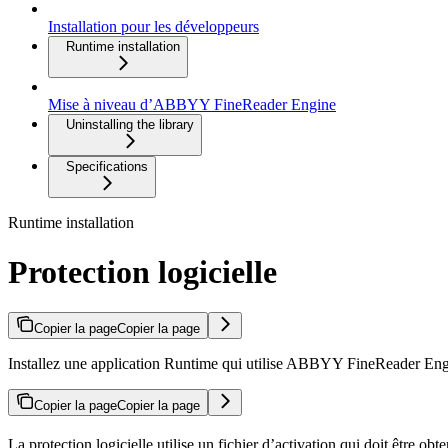
Installation pour les développeurs
Runtime installation
Mise à niveau d’ABBYY FineReader Engine
Uninstalling the library
Specifications
Runtime installation
Protection logicielle
Copier la page
Copier la page
Installez une application Runtime qui utilise ABBYY FineReader Engi
Copier la page
Copier la page
La protection logicielle utilise un fichier d’activation qui doit être 