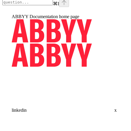
⌘
I
ABBYY Documentation
home page
linkedin
x