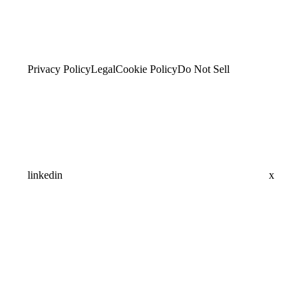
Privacy Policy
Legal
Cookie Policy
Do Not Sell
linkedin
x