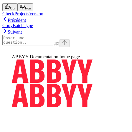
Oui
Non
CheckProjectsVersion
Précédent
CopyBatchType
Suivant
⌘
I
ABBYY Documentation
home page