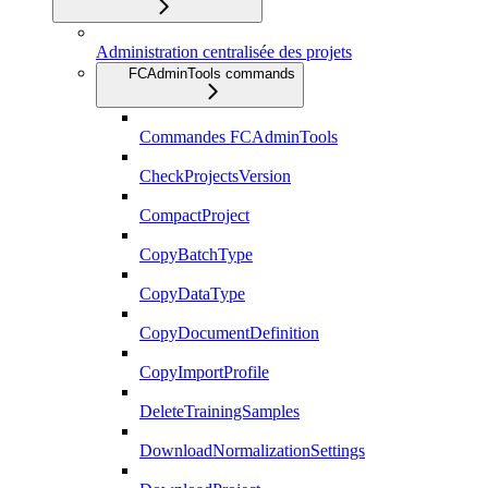
Administration centralisée des projets
FCAdminTools commands
Commandes FCAdminTools
CheckProjectsVersion
CompactProject
CopyBatchType
CopyDataType
CopyDocumentDefinition
CopyImportProfile
DeleteTrainingSamples
DownloadNormalizationSettings