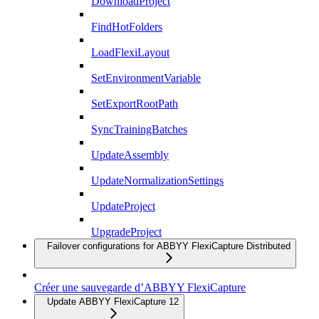
DownloadProject
FindHotFolders
LoadFlexiLayout
SetEnvironmentVariable
SetExportRootPath
SyncTrainingBatches
UpdateAssembly
UpdateNormalizationSettings
UpdateProject
UpgradeProject
Failover configurations for ABBYY FlexiCapture Distributed
Créer une sauvegarde d’ABBYY FlexiCapture
Update ABBYY FlexiCapture 12