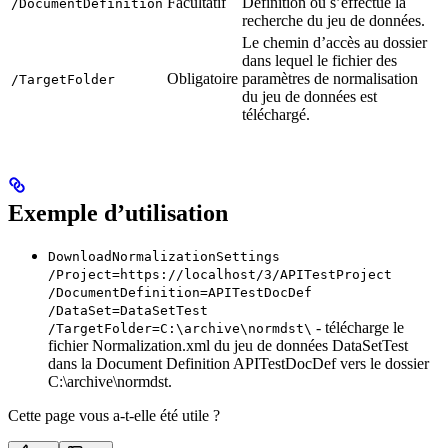
Facultatif
Definition où s’effectue la
/DocumentDefinition
recherche du jeu de données.
Le chemin d’accès au dossier
dans lequel le fichier des
Obligatoire
paramètres de normalisation
/TargetFolder
du jeu de données est
téléchargé.
Exemple d’utilisation
DownloadNormalizationSettings
/Project=https://localhost/3/APITestProject
/DocumentDefinition=APITestDocDef
/DataSet=DataSetTest
- télécharge le
/TargetFolder=C:\archive\normdst\
fichier Normalization.xml du jeu de données DataSetTest
dans la Document Definition APITestDocDef vers le dossier
C:\archive\normdst.
Cette page vous a-t-elle été utile ?