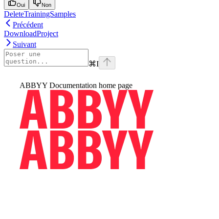
Oui
Non
DeleteTrainingSamples
Précédent
DownloadProject
Suivant
⌘
I
ABBYY Documentation
home page