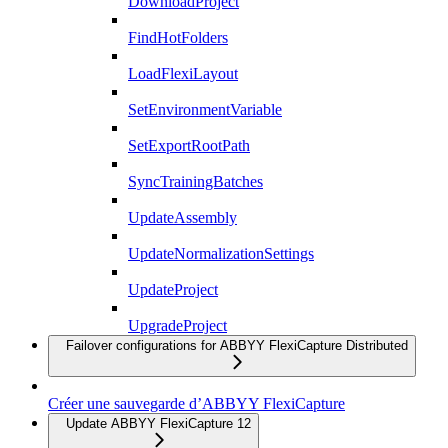
DownloadProject
FindHotFolders
LoadFlexiLayout
SetEnvironmentVariable
SetExportRootPath
SyncTrainingBatches
UpdateAssembly
UpdateNormalizationSettings
UpdateProject
UpgradeProject
Failover configurations for ABBYY FlexiCapture Distributed
Créer une sauvegarde d’ABBYY FlexiCapture
Update ABBYY FlexiCapture 12