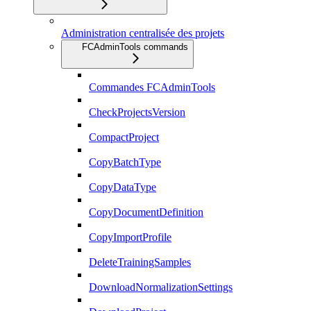
Administration centralisée des projets
FCAdminTools commands
Commandes FCAdminTools
CheckProjectsVersion
CompactProject
CopyBatchType
CopyDataType
CopyDocumentDefinition
CopyImportProfile
DeleteTrainingSamples
DownloadNormalizationSettings