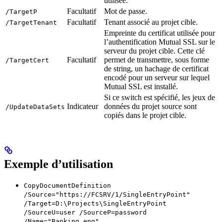
utilisée.
Facultatif
Mot de passe.
/TargetP
Facultatif
Tenant associé au projet cible.
/TargetTenant
Empreinte du certificat utilisée pour
l’authentification Mutual SSL sur le
serveur du projet cible. Cette clé
Facultatif
permet de transmettre, sous forme
/TargetCert
de string, un hachage de certificat
encodé pour un serveur sur lequel
Mutual SSL est installé.
Si ce switch est spécifié, les jeux de
Indicateur
données du projet source sont
/UpdateDataSets
copiés dans le projet cible.
Exemple d’utilisation
CopyDocumentDefinition
/Source="https://FCSRV/1/SingleEntryPoint"
/Target=D:\Projects\SingleEntryPoint
/SourceU=user /SourceP=password
/Name="Banking_eng"