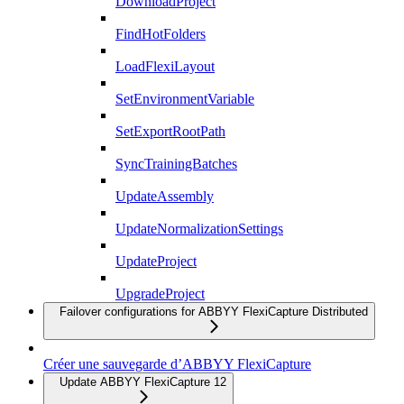
DownloadProject
FindHotFolders
LoadFlexiLayout
SetEnvironmentVariable
SetExportRootPath
SyncTrainingBatches
UpdateAssembly
UpdateNormalizationSettings
UpdateProject
UpgradeProject
Failover configurations for ABBYY FlexiCapture Distributed
Créer une sauvegarde d’ABBYY FlexiCapture
Update ABBYY FlexiCapture 12