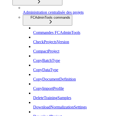
Administration centralisée des projets
FCAdminTools commands
Commandes FCAdminTools
CheckProjectsVersion
CompactProject
CopyBatchType
CopyDataType
CopyDocumentDefinition
CopyImportProfile
DeleteTrainingSamples
DownloadNormalizationSettings