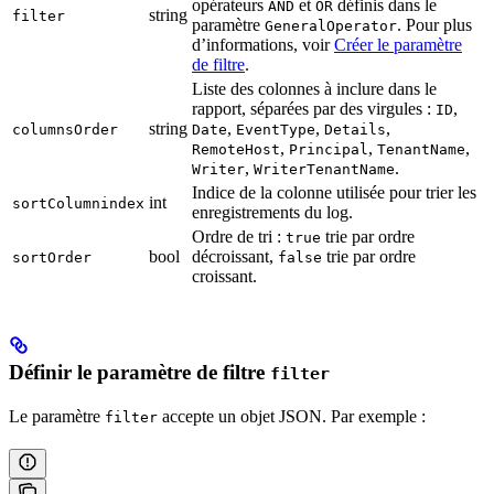
opérateurs
et
définis dans le
AND
OR
string
filter
paramètre
. Pour plus
GeneralOperator
d’informations, voir
Créer le paramètre
de filtre
.
Liste des colonnes à inclure dans le
rapport, séparées par des virgules :
,
ID
string
,
,
,
columnsOrder
Date
EventType
Details
,
,
,
RemoteHost
Principal
TenantName
,
.
Writer
WriterTenantName
Indice de la colonne utilisée pour trier les
int
sortColumnindex
enregistrements du log.
Ordre de tri :
trie par ordre
true
bool
décroissant,
trie par ordre
sortOrder
false
croissant.
Définir le paramètre de filtre
filter
Le paramètre
accepte un objet JSON. Par exemple :
filter