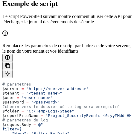
Exemple de script
Le script PowerShell suivant montre comment utiliser cette API pour
télécharger le journal des événements de sécurité.
Remplacez les paramètres de ce script par l’adresse de votre serveur,
le nom de votre tenant et vos identifiants.
# paramètres
$server
 =
 "https://<server address>"
$tenant
 =
 "<tenant name>"
$user
 =
 "<user name>"
$password
 =
 "<password>"
#chemin vers le dossier où le log sera enregistré
$folder
 =
 "C:\Temp\Logs\Stage"
$reportFileName
 =
 "Project_SecurityEvents-{0:yyMMdd-HHm
# paramètres du log
$requestBody
 =
 @"
filter={
    "Name": "Filter By Date",