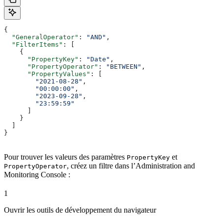
{
  "GeneralOperator"
: 
"AND"
,
  "FilterItems"
: [
    {
      "PropertyKey"
: 
"Date"
,
      "PropertyOperator"
: 
"BETWEEN"
,
      "PropertyValues"
: [
        "2021-08-28"
,
        "00:00:00"
,
        "2023-09-28"
,
        "23:59:59"
      ]
    }
  ]
}
Pour trouver les valeurs des paramètres
et
PropertyKey
, créez un filtre dans l’Administration and
PropertyOperator
Monitoring Console :
1
Ouvrir les outils de développement du navigateur