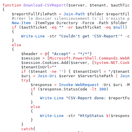
function
 Download-CSVReport
(
$server
,
 $tenant
,
 $authTick
{
    $reportFullFilePath
 =
 Join-Path
 $folder
 $reportFile
    #créer le dossier silencieusement (s'il n'existe pa
    New-Item
 -
ItemType Directory 
-
Force 
-
Path 
$folder
 |
    if
 (
$authTicket
 -eq
 ""
 -or
 $authTicket
 -eq
 $null
)
    {
        Write-Line
 -
str 
"Couldn't get 'CSV-Report'"
 -
co
    }
    else
    {
        $header
 =
 @
{ 
"Accept"
 =
 "*/*"
}
        $session
 =
 [
Microsoft.PowerShell.Commands.WebRe
        $session
.Cookies.Add
(
$server
,
 [
System.NET.Cooki
        $tenantInUrl
=
""
        if
 (
$tenant
 -ne
 ''
) { 
$tenantInUrl
 =
 "/
$tenant
"
        $uri
 =
 Join-Uri
 $server
 $ServerSitePath
 |
 Join-
        try
{
            $response
 =
 Invoke-WebRequest
 -
Uri 
$uri
 -
Me
            if
 (
$response
.StatusCode
 -lt
 300
)
            {
                Write-Line
 "CSV-Report done: 
$reportFul
            }
            else
            {
                Write-Line
 -
str 
"HttpStatus 
$(
$response
            }
        }
        catch
{