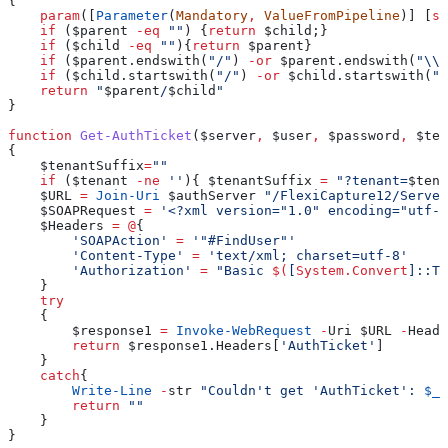
{
    param
([
Parameter
(
Mandatory
,
 ValueFromPipeline
)] [
st
    if
 (
$parent
 -eq
 ""
) {
return
 $child
;}
    if
 (
$child
 -eq
 ""
){
return
 $parent
}
    if
 (
$parent
.endswith
(
"/"
) 
-or
 $parent
.endswith
(
"\\"
    if
 (
$child
.startswith
(
"/"
) 
-or
 $child
.startswith
(
"\
    return
 "
$parent
/
$child
"
}
function
 Get-AuthTicket
(
$server
,
 $user
,
 $password
,
 $ten
{
    $tenantSuffix
=
""
    if
 (
$tenant
 -ne
 ''
){ 
$tenantSuffix
 =
 "?tenant=
$tena
    $URL
 =
 Join-Uri
 $authServer
 "/FlexiCapture12/Server
    $SOAPRequest
 =
 '<?xml version="1.0" encoding="utf-8
    $Headers
 =
 @
{
        'SOAPAction'
 =
 '"#FindUser"'
        'Content-Type'
 =
 'text/xml; charset=utf-8'
        'Authorization'
 =
 "Basic 
$(
[
System.Convert
]::To
    }
    try
    {
        $response1
 =
 Invoke-WebRequest
 -
Uri 
$URL
 -
Heade
        return
 $response1
.Headers
[
'AuthTicket'
]
    }
    catch
{
        Write-Line
 -
str 
"Couldn't get 'AuthTicket': 
$_
"
        return
 ""
    }
}