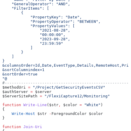
    "GeneralOperator": "AND",
    "FilterItems": [
        {
            "PropertyKey": "Date",
            "PropertyOperator": "BETWEEN",
            "PropertyValues": [
                "2021-08-28",
                "00:00:00",
                "2023-09-28",
                "23:59:59"
            ]
        }
    ]
}
&columnsOrder=Id,Date,EventType,Details,RemoteHost,Prin
&sortColumnindex=1
&sortOrder=true
"@
#------------------------------------------------------
$methodUri
 =
 "/Project/GetSecurityEventsCSV"
$authServer
 =
 $server
$ServerSitePath
 =
 "/FlexiCapture12/Monitoring"
function
 Write-Line
(
$str
,
 $color
 =
 "White"
)
{
    Write-Host
 $str
 -
ForegroundColor 
$color
}
function
 Join-Uri