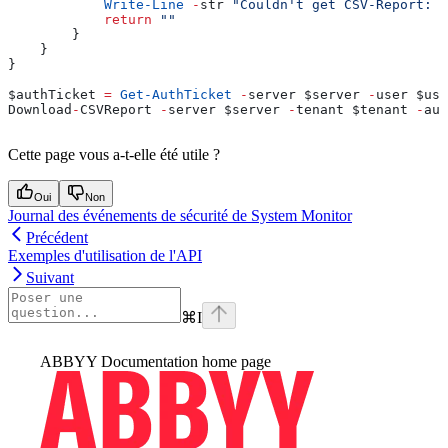
            Write-Line
 -
str 
"Couldn't get CSV-Report: 
$
            return
 ""
        }
    }
}
$authTicket
 =
 Get-AuthTicket
 -
server 
$server
 -
user 
$use
Download
-
CSVReport 
-
server 
$server
 -
tenant 
$tenant
 -
aut
Cette page vous a-t-elle été utile ?
Oui
Non
Journal des événements de sécurité de System Monitor
Précédent
Exemples d'utilisation de l'API
Suivant
⌘
I
ABBYY Documentation
home page