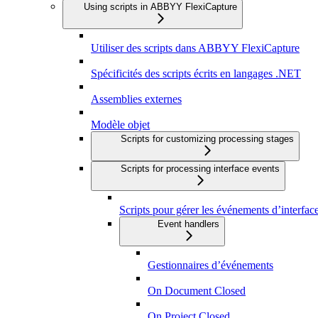
Using scripts in ABBYY FlexiCapture
Utiliser des scripts dans ABBYY FlexiCapture
Spécificités des scripts écrits en langages .NET
Assemblies externes
Modèle objet
Scripts for customizing processing stages
Scripts for processing interface events
Scripts pour gérer les événements d’interfac
Event handlers
Gestionnaires d’événements
On Document Closed
On Project Closed