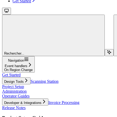
Get Started
Rechercher...
Navigation
Event handlers
On Region Change
Get Started
Scanning Station
Design Tools
Project Setup
Administration
Operator Guides
Invoice Processing
Developer & Integrations
Release Notes