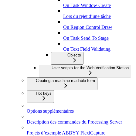
On Task Window Create
Lors du rejet d’une tâche
On Region Control Draw
On Task Send To Stage
On Text Field Validating
Objects
User scripts for the Web Verification Station
Creating a machine-readable form
Hot keys
Options supplémentaires
Description des commandes du Processing Server
Projets d’exemple ABBYY FlexiCapture