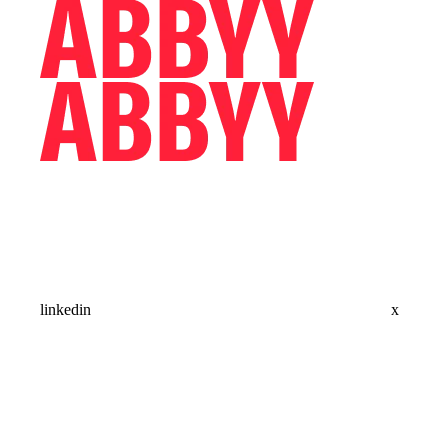
linkedin
x