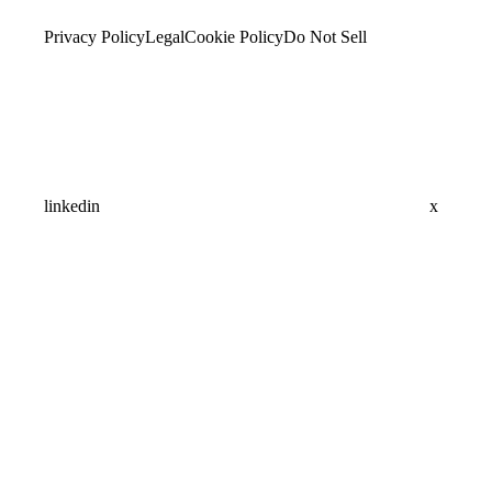
Privacy Policy
Legal
Cookie Policy
Do Not Sell
linkedin
x
Assistant