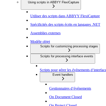
Using scripts in ABBYY FlexiCapture
Utiliser des scripts dans ABBYY FlexiCapture
Spécificités des scripts écrits en langages .NET
Assemblies externes
Modèle objet
Scripts for customizing processing stages
Scripts for processing interface events
Scripts pour gérer les événements d’interfac
Event handlers
Gestionnaires d’événements
On Document Closed
On Project Closed