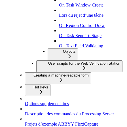
On Task Window Create
Lors du rejet d’une tâche
On Region Control Draw
On Task Send To Stage
On Text Field Validating
Objects
User scripts for the Web Verification Station
Creating a machine-readable form
Hot keys
Options supplémentaires
Description des commandes du Processing Server
Projets d’exemple ABBYY FlexiCapture