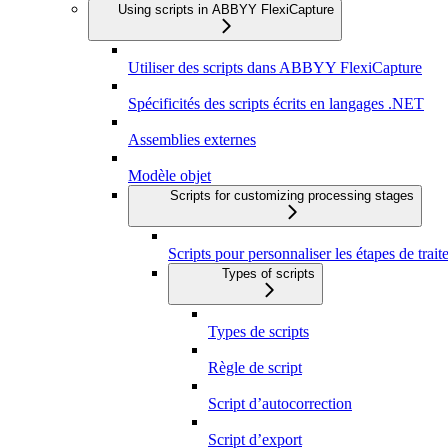
Using scripts in ABBYY FlexiCapture
Utiliser des scripts dans ABBYY FlexiCapture
Spécificités des scripts écrits en langages .NET
Assemblies externes
Modèle objet
Scripts for customizing processing stages
Scripts pour personnaliser les étapes de trai
Types of scripts
Types de scripts
Règle de script
Script d’autocorrection
Script d’export