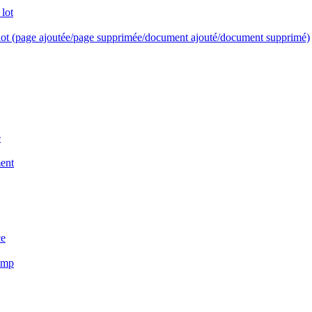
lot
u lot (page ajoutée/page supprimée/document ajouté/document supprimé)
é
ent
ce
amp