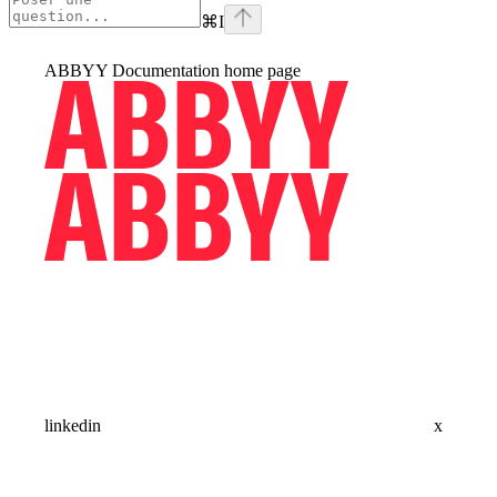
⌘
I
ABBYY Documentation
home page
linkedin
x