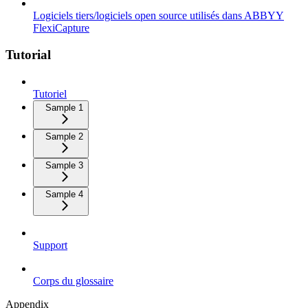
Logiciels tiers/logiciels open source utilisés dans ABBYY
FlexiCapture
Tutorial
Tutoriel
Sample 1
Sample 2
Sample 3
Sample 4
Support
Corps du glossaire
Appendix