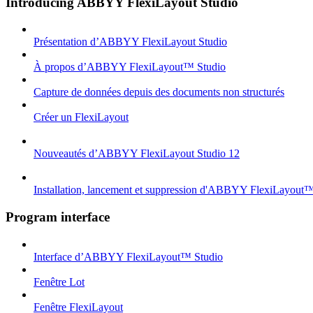
Introducing ABBYY FlexiLayout Studio
Présentation d’ABBYY FlexiLayout Studio
À propos d’ABBYY FlexiLayout™ Studio
Capture de données depuis des documents non structurés
Créer un FlexiLayout
Nouveautés d’ABBYY FlexiLayout Studio 12
Installation, lancement et suppression d'ABBYY FlexiLayout
Program interface
Interface d’ABBYY FlexiLayout™ Studio
Fenêtre Lot
Fenêtre FlexiLayout