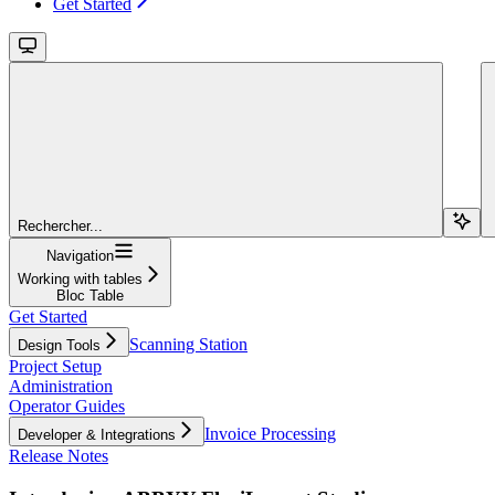
Get Started
Rechercher...
Navigation
Working with tables
Bloc Table
Get Started
Scanning Station
Design Tools
Project Setup
Administration
Operator Guides
Invoice Processing
Developer & Integrations
Release Notes