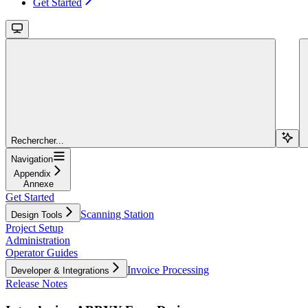
Get Started
Rechercher...
Navigation
Appendix
Annexe
Get Started
Scanning Station
Design Tools
Project Setup
Administration
Operator Guides
Invoice Processing
Developer & Integrations
Release Notes