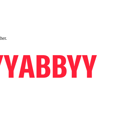
ther.