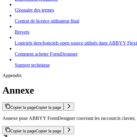
Glossaire des termes
Contrat de licence utilisateur final
Brevets
Logiciels tiers/logiciels open source utilisés dans ABBYY Flex
Comment acheter FormDesigner
Support technique
Appendix
Annexe
Copier la page
Copier la page
Annexe pour ABBYY FormDesigner couvrant les raccourcis clavier, les e
Copier la page
Copier la page