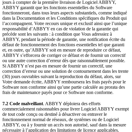
jours à compter de la première livraison de Logiciel ABBYY,
ABBYY garantit que les fonctions essentielles du Software
fonctionneront, dans tous leurs aspects substantiels, comme indiqué
dans la Documentation et les Conditions spécifiques du Produit qui
l’accompagnent. Votre recours unique et exclusif ainsi que l’unique
responsabilité d’ABBYY en cas de violation de la garantie qui
précède sont les suivants : à condition que Vous adressiez à
ABBYY, pendant la période de garantie, une notification écrite du
défaut de fonctionnement des fonctions essentielles tel que garanti
et, en outre, qu’ABBYY soit en mesure de reproduire ce défaut,
ABBYY s’efforcera de corriger ce défaut et de fournir un correctif
ou une autre correction d’erreur dès que raisonnablement possible.
Si ABBYY n’est pas en mesure de fournir un correctif, une
correction d’erreur ou une solution de contournement dans les trente
(30) jours ouvrables suivant la reproduction du défaut, alors, sur
Votre demande écrite, ABBYY remboursera les frais payés pour le
Software non conforme ainsi qu’une partie calculée au prorata des
frais de maintenance payés pour ce Software non conforme.
7.2 Code malveillant
. ABBYY déploiera des efforts
commercialement raisonnables pour livrer Logiciel ABBYY exempt
de tout code conçu ou destiné à désactiver ou entraver le
fonctionnement normal de réseaux, de systèmes ou de Logiciel
ABBYY, ou à y fournir un accès non autorisé, sauf dans la mesure
nécessaire à l’application des limitations de licence applicables.