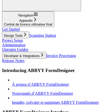
Navigation
Appendix
Contrat de licence utilisateur final
Get Started
Scanning Station
Design Tools
Project Setup
Administration
Operator Guides
Invoice Processing
Developer & Integrations
Release Notes
Introducing ABBYY FormDesigner
À propos d’ABBYY FormDesigner
Nouveautés d’ABBYY FormDesigner
Installer, exécuter et supprimer ABBYY FormDesigner