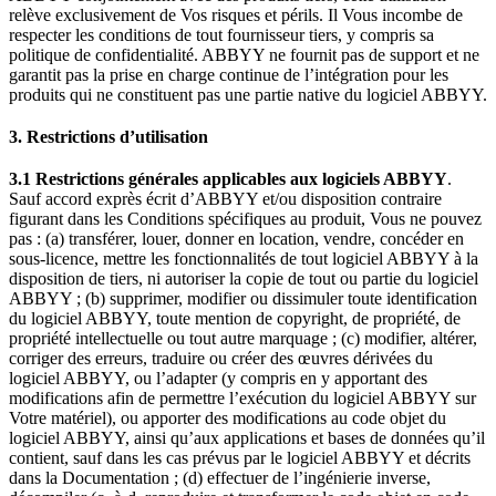
relève exclusivement de Vos risques et périls. Il Vous incombe de
respecter les conditions de tout fournisseur tiers, y compris sa
politique de confidentialité. ABBYY ne fournit pas de support et ne
garantit pas la prise en charge continue de l’intégration pour les
produits qui ne constituent pas une partie native du logiciel ABBYY.
3. Restrictions d’utilisation
3.1 Restrictions générales applicables aux logiciels ABBYY
.
Sauf accord exprès écrit d’ABBYY et/ou disposition contraire
figurant dans les Conditions spécifiques au produit, Vous ne pouvez
pas : (a) transférer, louer, donner en location, vendre, concéder en
sous-licence, mettre les fonctionnalités de tout logiciel ABBYY à la
disposition de tiers, ni autoriser la copie de tout ou partie du logiciel
ABBYY ; (b) supprimer, modifier ou dissimuler toute identification
du logiciel ABBYY, toute mention de copyright, de propriété, de
propriété intellectuelle ou tout autre marquage ; (c) modifier, altérer,
corriger des erreurs, traduire ou créer des œuvres dérivées du
logiciel ABBYY, ou l’adapter (y compris en y apportant des
modifications afin de permettre l’exécution du logiciel ABBYY sur
Votre matériel), ou apporter des modifications au code objet du
logiciel ABBYY, ainsi qu’aux applications et bases de données qu’il
contient, sauf dans les cas prévus par le logiciel ABBYY et décrits
dans la Documentation ; (d) effectuer de l’ingénierie inverse,