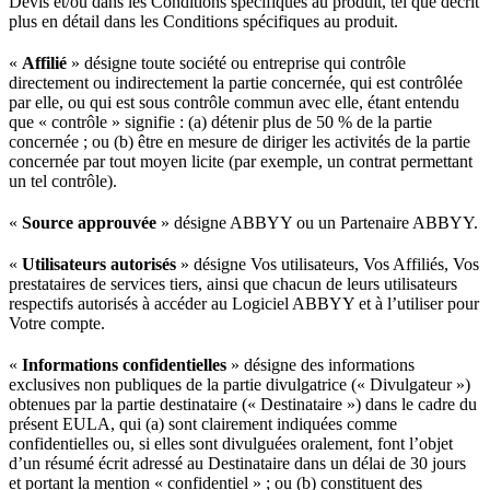
Devis et/ou dans les Conditions spécifiques au produit, tel que décrit
plus en détail dans les Conditions spécifiques au produit.
«
Affilié
» désigne toute société ou entreprise qui contrôle
directement ou indirectement la partie concernée, qui est contrôlée
par elle, ou qui est sous contrôle commun avec elle, étant entendu
que « contrôle » signifie : (a) détenir plus de 50 % de la partie
concernée ; ou (b) être en mesure de diriger les activités de la partie
concernée par tout moyen licite (par exemple, un contrat permettant
un tel contrôle).
«
Source approuvée
» désigne ABBYY ou un Partenaire ABBYY.
«
Utilisateurs autorisés
» désigne Vos utilisateurs, Vos Affiliés, Vos
prestataires de services tiers, ainsi que chacun de leurs utilisateurs
respectifs autorisés à accéder au Logiciel ABBYY et à l’utiliser pour
Votre compte.
«
Informations confidentielles
» désigne des informations
exclusives non publiques de la partie divulgatrice (« Divulgateur »)
obtenues par la partie destinataire (« Destinataire ») dans le cadre du
présent EULA, qui (a) sont clairement indiquées comme
confidentielles ou, si elles sont divulguées oralement, font l’objet
d’un résumé écrit adressé au Destinataire dans un délai de 30 jours
et portant la mention « confidentiel » ; ou (b) constituent des