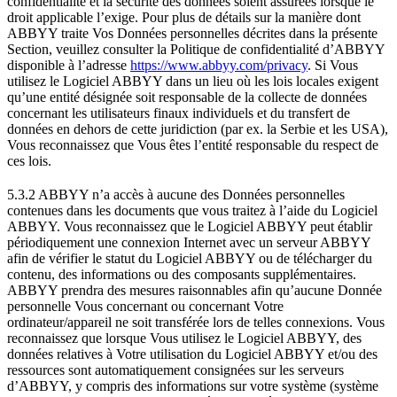
confidentialité et la sécurité des données soient assurées lorsque le
droit applicable l’exige. Pour plus de détails sur la manière dont
ABBYY traite Vos Données personnelles décrites dans la présente
Section, veuillez consulter la Politique de confidentialité d’ABBYY
disponible à l’adresse
https://www.abbyy.com/privacy
. Si Vous
utilisez le Logiciel ABBYY dans un lieu où les lois locales exigent
qu’une entité désignée soit responsable de la collecte de données
concernant les utilisateurs finaux individuels et du transfert de
données en dehors de cette juridiction (par ex. la Serbie et les USA),
Vous reconnaissez que Vous êtes l’entité responsable du respect de
ces lois.
5.3.2 ABBYY n’a accès à aucune des Données personnelles
contenues dans les documents que vous traitez à l’aide du Logiciel
ABBYY. Vous reconnaissez que le Logiciel ABBYY peut établir
périodiquement une connexion Internet avec un serveur ABBYY
afin de vérifier le statut du Logiciel ABBYY ou de télécharger du
contenu, des informations ou des composants supplémentaires.
ABBYY prendra des mesures raisonnables afin qu’aucune Donnée
personnelle Vous concernant ou concernant Votre
ordinateur/appareil ne soit transférée lors de telles connexions. Vous
reconnaissez que lorsque Vous utilisez le Logiciel ABBYY, des
données relatives à Votre utilisation du Logiciel ABBYY et/ou des
ressources sont automatiquement consignées sur les serveurs
d’ABBYY, y compris des informations sur votre système (système