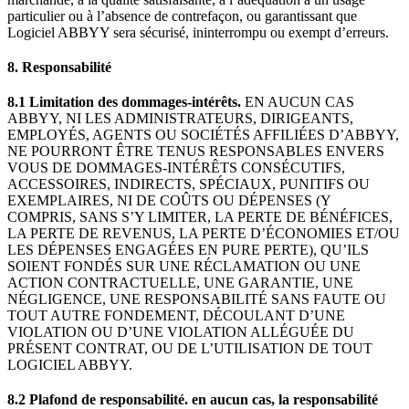
particulier ou à l’absence de contrefaçon, ou garantissant que
Logiciel ABBYY sera sécurisé, ininterrompu ou exempt d’erreurs.
8. Responsabilité
8.1 Limitation des dommages-intérêts.
EN AUCUN CAS
ABBYY, NI LES ADMINISTRATEURS, DIRIGEANTS,
EMPLOYÉS, AGENTS OU SOCIÉTÉS AFFILIÉES D’ABBYY,
NE POURRONT ÊTRE TENUS RESPONSABLES ENVERS
VOUS DE DOMMAGES-INTÉRÊTS CONSÉCUTIFS,
ACCESSOIRES, INDIRECTS, SPÉCIAUX, PUNITIFS OU
EXEMPLAIRES, NI DE COÛTS OU DÉPENSES (Y
COMPRIS, SANS S’Y LIMITER, LA PERTE DE BÉNÉFICES,
LA PERTE DE REVENUS, LA PERTE D’ÉCONOMIES ET/OU
LES DÉPENSES ENGAGÉES EN PURE PERTE), QU’ILS
SOIENT FONDÉS SUR UNE RÉCLAMATION OU UNE
ACTION CONTRACTUELLE, UNE GARANTIE, UNE
NÉGLIGENCE, UNE RESPONSABILITÉ SANS FAUTE OU
TOUT AUTRE FONDEMENT, DÉCOULANT D’UNE
VIOLATION OU D’UNE VIOLATION ALLÉGUÉE DU
PRÉSENT CONTRAT, OU DE L’UTILISATION DE TOUT
LOGICIEL ABBYY.
8.2 Plafond de responsabilité. en aucun cas, la responsabilité