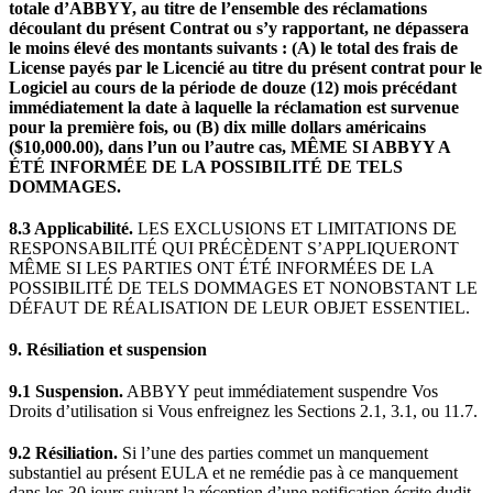
totale d’ABBYY, au titre de l’ensemble des réclamations
découlant du présent Contrat ou s’y rapportant, ne dépassera
le moins élevé des montants suivants : (A) le total des frais de
License payés par le Licencié au titre du présent contrat pour le
Logiciel au cours de la période de douze (12) mois précédant
immédiatement la date à laquelle la réclamation est survenue
pour la première fois, ou (B) dix mille dollars américains
($10,000.00), dans l’un ou l’autre cas, MÊME SI ABBYY A
ÉTÉ INFORMÉE DE LA POSSIBILITÉ DE TELS
DOMMAGES.
8.3 Applicabilité.
LES EXCLUSIONS ET LIMITATIONS DE
RESPONSABILITÉ QUI PRÉCÈDENT S’APPLIQUERONT
MÊME SI LES PARTIES ONT ÉTÉ INFORMÉES DE LA
POSSIBILITÉ DE TELS DOMMAGES ET NONOBSTANT LE
DÉFAUT DE RÉALISATION DE LEUR OBJET ESSENTIEL.
9. Résiliation et suspension
9.1 Suspension.
ABBYY peut immédiatement suspendre Vos
Droits d’utilisation si Vous enfreignez les Sections 2.1, 3.1, ou 11.7.
9.2 Résiliation.
Si l’une des parties commet un manquement
substantiel au présent EULA et ne remédie pas à ce manquement
dans les 30 jours suivant la réception d’une notification écrite dudit