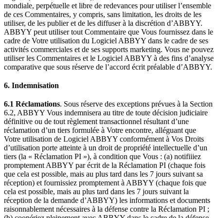
mondiale, perpétuelle et libre de redevances pour utiliser l’ensemble
de ces Commentaires, y compris, sans limitation, les droits de les
utiliser, de les publier et de les diffuser à la discrétion d’ABBYY.
ABBYY peut utiliser tout Commentaire que Vous fournissez dans le
cadre de Votre utilisation du Logiciel ABBYY dans le cadre de ses
activités commerciales et de ses supports marketing. Vous ne pouvez
utiliser les Commentaires et le Logiciel ABBYY à des fins d’analyse
comparative que sous réserve de l’accord écrit préalable d’ABBYY.
6. Indemnisation
6.1 Réclamations
. Sous réserve des exceptions prévues à la Section
6.2, ABBYY Vous indemnisera au titre de toute décision judiciaire
définitive ou de tout règlement transactionnel résultant d’une
réclamation d’un tiers formulée à Votre encontre, alléguant que
Votre utilisation de Logiciel ABBYY conformément à Vos Droits
d’utilisation porte atteinte à un droit de propriété intellectuelle d’un
tiers (la « Réclamation PI »), à condition que Vous : (a) notifiiiez
promptement ABBYY par écrit de la Réclamation PI (chaque fois
que cela est possible, mais au plus tard dans les 7 jours suivant sa
réception) et fournissiez promptement à ABBYY (chaque fois que
cela est possible, mais au plus tard dans les 7 jours suivant la
réception de la demande d’ABBYY) les informations et documents
raisonnablement nécessaires à la défense contre la Réclamation PI ;
(b) coopériez pleinement avec ABBYY dans le cadre de la défense