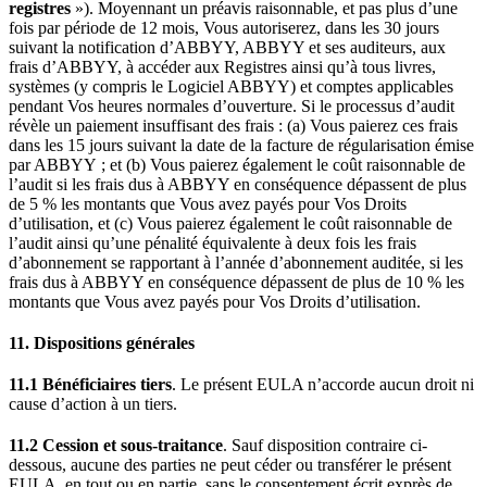
registres
»). Moyennant un préavis raisonnable, et pas plus d’une
fois par période de 12 mois, Vous autoriserez, dans les 30 jours
suivant la notification d’ABBYY, ABBYY et ses auditeurs, aux
frais d’ABBYY, à accéder aux Registres ainsi qu’à tous livres,
systèmes (y compris le Logiciel ABBYY) et comptes applicables
pendant Vos heures normales d’ouverture. Si le processus d’audit
révèle un paiement insuffisant des frais : (a) Vous paierez ces frais
dans les 15 jours suivant la date de la facture de régularisation émise
par ABBYY ; et (b) Vous paierez également le coût raisonnable de
l’audit si les frais dus à ABBYY en conséquence dépassent de plus
de 5 % les montants que Vous avez payés pour Vos Droits
d’utilisation, et (c) Vous paierez également le coût raisonnable de
l’audit ainsi qu’une pénalité équivalente à deux fois les frais
d’abonnement se rapportant à l’année d’abonnement auditée, si les
frais dus à ABBYY en conséquence dépassent de plus de 10 % les
montants que Vous avez payés pour Vos Droits d’utilisation.
11. Dispositions générales
11.1 Bénéficiaires tiers
. Le présent EULA n’accorde aucun droit ni
cause d’action à un tiers.
11.2 Cession et sous-traitance
. Sauf disposition contraire ci-
dessous, aucune des parties ne peut céder ou transférer le présent
EULA, en tout ou en partie, sans le consentement écrit exprès de