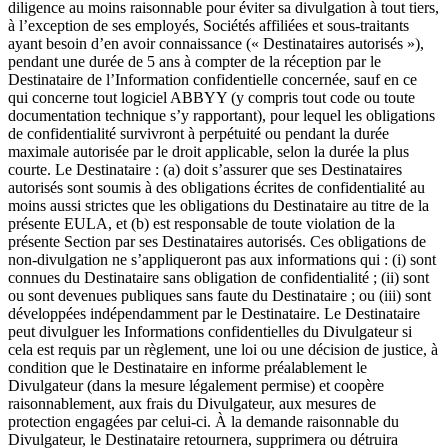
diligence au moins raisonnable pour éviter sa divulgation à tout tiers,
à l’exception de ses employés, Sociétés affiliées et sous-traitants
ayant besoin d’en avoir connaissance (« Destinataires autorisés »),
pendant une durée de 5 ans à compter de la réception par le
Destinataire de l’Information confidentielle concernée, sauf en ce
qui concerne tout logiciel ABBYY (y compris tout code ou toute
documentation technique s’y rapportant), pour lequel les obligations
de confidentialité survivront à perpétuité ou pendant la durée
maximale autorisée par le droit applicable, selon la durée la plus
courte. Le Destinataire : (a) doit s’assurer que ses Destinataires
autorisés sont soumis à des obligations écrites de confidentialité au
moins aussi strictes que les obligations du Destinataire au titre de la
présente EULA, et (b) est responsable de toute violation de la
présente Section par ses Destinataires autorisés. Ces obligations de
non-divulgation ne s’appliqueront pas aux informations qui : (i) sont
connues du Destinataire sans obligation de confidentialité ; (ii) sont
ou sont devenues publiques sans faute du Destinataire ; ou (iii) sont
développées indépendamment par le Destinataire. Le Destinataire
peut divulguer les Informations confidentielles du Divulgateur si
cela est requis par un règlement, une loi ou une décision de justice, à
condition que le Destinataire en informe préalablement le
Divulgateur (dans la mesure légalement permise) et coopère
raisonnablement, aux frais du Divulgateur, aux mesures de
protection engagées par celui-ci. À la demande raisonnable du
Divulgateur, le Destinataire retournera, supprimera ou détruira