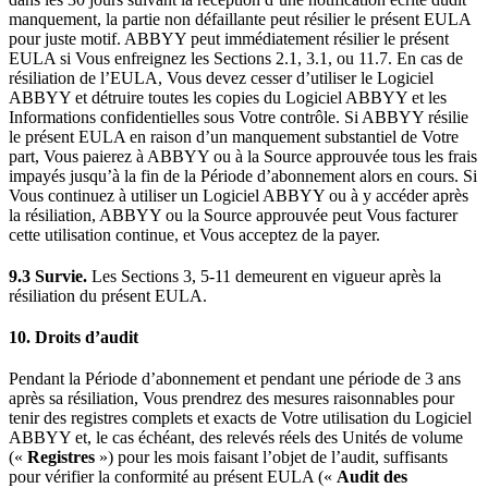
manquement, la partie non défaillante peut résilier le présent EULA
pour juste motif. ABBYY peut immédiatement résilier le présent
EULA si Vous enfreignez les Sections 2.1, 3.1, ou 11.7. En cas de
résiliation de l’EULA, Vous devez cesser d’utiliser le Logiciel
ABBYY et détruire toutes les copies du Logiciel ABBYY et les
Informations confidentielles sous Votre contrôle. Si ABBYY résilie
le présent EULA en raison d’un manquement substantiel de Votre
part, Vous paierez à ABBYY ou à la Source approuvée tous les frais
impayés jusqu’à la fin de la Période d’abonnement alors en cours. Si
Vous continuez à utiliser un Logiciel ABBYY ou à y accéder après
la résiliation, ABBYY ou la Source approuvée peut Vous facturer
cette utilisation continue, et Vous acceptez de la payer.
9.3 Survie.
Les Sections 3, 5-11 demeurent en vigueur après la
résiliation du présent EULA.
10. Droits d’audit
Pendant la Période d’abonnement et pendant une période de 3 ans
après sa résiliation, Vous prendrez des mesures raisonnables pour
tenir des registres complets et exacts de Votre utilisation du Logiciel
ABBYY et, le cas échéant, des relevés réels des Unités de volume
(«
Registres
») pour les mois faisant l’objet de l’audit, suffisants
pour vérifier la conformité au présent EULA («
Audit des