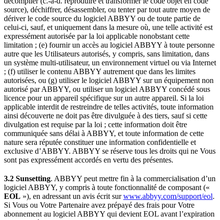
décompiler (c.-à-d. reproduire et transformer le code objet en code
source), déchiffrer, désassembler, ou tenter par tout autre moyen de
dériver le code source du logiciel ABBYY ou de toute partie de
celui-ci, sauf, et uniquement dans la mesure où, une telle activité est
expressément autorisée par la loi applicable nonobstant cette
limitation ; (e) fournir un accès au logiciel ABBYY à toute personne
autre que les Utilisateurs autorisés, y compris, sans limitation, dans
un système multi-utilisateur, un environnement virtuel ou via Internet
; (f) utiliser le contenu ABBYY autrement que dans les limites
autorisées, ou (g) utiliser le logiciel ABBYY sur un équipement non
autorisé par ABBYY, ou utiliser un logiciel ABBYY concédé sous
licence pour un appareil spécifique sur un autre appareil. Si la loi
applicable interdit de restreindre de telles activités, toute information
ainsi découverte ne doit pas être divulguée à des tiers, sauf si cette
divulgation est requise par la loi ; cette information doit être
communiquée sans délai à ABBYY, et toute information de cette
nature sera réputée constituer une information confidentielle et
exclusive d’ABBYY. ABBYY se réserve tous les droits qui ne Vous
sont pas expressément accordés en vertu des présentes.
3.2 Sunsetting
. ABBYY peut mettre fin à la commercialisation d’un
logiciel ABBYY, y compris à toute fonctionnalité de composant («
EOL
»), en adressant un avis écrit sur
www.abbyy.com/support/eol
.
Si Vous ou Votre Partenaire avez prépayé des frais pour Votre
abonnement au logiciel ABBYY qui devient EOL avant l’expiration