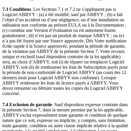
7.3 Conditions
. Les Sections 7.1 et 7.2 ne s’appliquent pas si
Logiciel ABBYY : (a) a été modifié, sauf par ABBYY ; (b) a fait
l’objet d’un accident ou d’une négligence, ou d’une installation ou
utilisation non conforme au présent EULA ou à la Documentation ;
(c) constitue une Version d’évaluation ou est autrement fourni
gratuitement ; (d) n’est pas un produit de marque ABBYY ; ou (e)
n’a pas été fourni par une Source approuvée. Dès Votre notification
écrite rapide à la Source approuvée, pendant la période de garantie,
de la violation par ABBYY de la présente Section 7, Votre recours
unique et exclusif (sauf disposition contraire de la loi applicable)
sera, au choix d’ABBYY, soit (i) de réparer ou remplacer Logiciel
ABBYY, soit (ii) de rembourser les frais de Subscription payés pour
la période de non-conformité de Logiciel ABBYY (au cours des 12
derniers mois pour Logiciel ABBYY non conforme). Lorsque
ABBYY rembourse les frais de licence payés à ABBYY, Vous
devez retourner ou détruire toutes les copies du Logiciel ABBYY
concerné.
7.4 Exclusion de garantie
. Sauf disposition expresse contraire dans
la présente Section 7, dans la mesure permise par la loi applicable,
ABBYY exclut expressément toute garantie et condition de quelque
nature que ce soit, expresse ou implicite, y compris, sans limitation,
toute garantie, condition ou autre clause implicite relative à la qualité
marchande, à la qualité satisfaisante, à l’adéquation à un usage