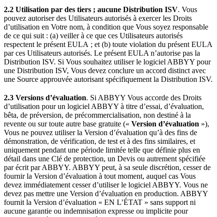
2.2 Utilisation par des tiers ; aucune Distribution ISV
. Vous
pouvez autoriser des Utilisateurs autorisés à exercer les Droits
d’utilisation en Votre nom, à condition que Vous soyez responsable
de ce qui suit : (a) veiller à ce que ces Utilisateurs autorisés
respectent le présent EULA ; et (b) toute violation du présent EULA
par ces Utilisateurs autorisés. Le présent EULA n’autorise pas la
Distribution ISV. Si Vous souhaitez utiliser le logiciel ABBYY pour
une Distribution ISV, Vous devez conclure un accord distinct avec
une Source approuvée autorisant spécifiquement la Distribution ISV.
2.3 Versions d’évaluation
. Si ABBYY Vous accorde des Droits
d’utilisation pour un logiciel ABBYY à titre d’essai, d’évaluation,
bêta, de préversion, de précommercialisation, non destiné à la
revente ou sur toute autre base gratuite («
Version d’évaluation
»),
Vous ne pouvez utiliser la Version d’évaluation qu’à des fins de
démonstration, de vérification, de test et à des fins similaires, et
uniquement pendant une période limitée telle que définie plus en
détail dans une Clé de protection, un Devis ou autrement spécifiée
par écrit par ABBYY. ABBYY peut, à sa seule discrétion, cesser de
fournir la Version d’évaluation à tout moment, auquel cas Vous
devez immédiatement cesser d’utiliser le logiciel ABBYY. Vous ne
devez pas mettre une Version d’évaluation en production. ABBYY
fournit la Version d’évaluation « EN L’ÉTAT » sans support ni
aucune garantie ou indemnisation expresse ou implicite pour