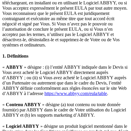
téléchargeant, en installant ou en utilisant le Logiciel ABBYY, ou si
Vous acceptez expressément le présent EULA par tout autre moyen.
Vous reconnaissez que le présent EULA est juridiquement
contraignant et exécutoire au même titre que tout accord écrit
négocié et signé par Vous. Si Vous n’avez pas le pouvoir ou
l’autorisation de conclure le présent EULA, ou si Vous n’en
acceptez pas les termes, n’utilisez pas le Logiciel ABBYY et
désactivez-le, désinstallez-le et supprimez-le de Votre ou de Vos
systèmes et ordinateurs.
1. Définitions
«
ABBYY
» désigne : (i) l’entité ABBYY indiquée dans le Devis si
Vous avez acheté le Logiciel ABBYY directement auprès
d’ABBYY ; ou (ii) si Vous avez acheté le Logiciel ABBYY auprès
d’un Partenaire ou autrement que dans le cadre du Devis, l’entité
ABBYY définie conformément aux règles énoncées sur le site Web
d’ABBYY à l’adresse
https://www.abbyy.com/eula/table
.
«
Contenu ABBYY
» désigne (a) tout contenu ou toute donnée
fourni(e) par ABBYY dans le cadre de Votre utilisation du Logiciel
ABBYY et (b) les supports marketing d’ABBYY.
«
Logiciel ABBYY
» désigne un produit logiciel mentionné dans le