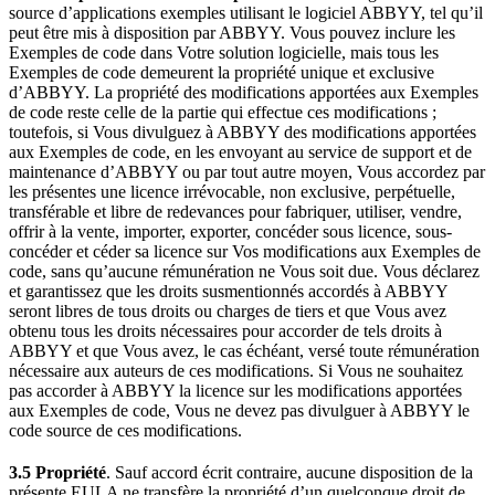
source d’applications exemples utilisant le logiciel ABBYY, tel qu’il
peut être mis à disposition par ABBYY. Vous pouvez inclure les
Exemples de code dans Votre solution logicielle, mais tous les
Exemples de code demeurent la propriété unique et exclusive
d’ABBYY. La propriété des modifications apportées aux Exemples
de code reste celle de la partie qui effectue ces modifications ;
toutefois, si Vous divulguez à ABBYY des modifications apportées
aux Exemples de code, en les envoyant au service de support et de
maintenance d’ABBYY ou par tout autre moyen, Vous accordez par
les présentes une licence irrévocable, non exclusive, perpétuelle,
transférable et libre de redevances pour fabriquer, utiliser, vendre,
offrir à la vente, importer, exporter, concéder sous licence, sous-
concéder et céder sa licence sur Vos modifications aux Exemples de
code, sans qu’aucune rémunération ne Vous soit due. Vous déclarez
et garantissez que les droits susmentionnés accordés à ABBYY
seront libres de tous droits ou charges de tiers et que Vous avez
obtenu tous les droits nécessaires pour accorder de tels droits à
ABBYY et que Vous avez, le cas échéant, versé toute rémunération
nécessaire aux auteurs de ces modifications. Si Vous ne souhaitez
pas accorder à ABBYY la licence sur les modifications apportées
aux Exemples de code, Vous ne devez pas divulguer à ABBYY le
code source de ces modifications.
3.5 Propriété
. Sauf accord écrit contraire, aucune disposition de la
présente EULA ne transfère la propriété d’un quelconque droit de