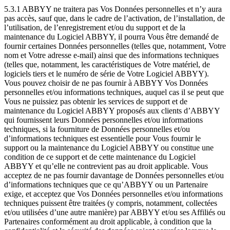
5.3.1 ABBYY ne traitera pas Vos Données personnelles et n’y aura
pas accès, sauf que, dans le cadre de l’activation, de l’installation, de
l’utilisation, de l’enregistrement et/ou du support et de la
maintenance du Logiciel ABBYY, il pourra Vous être demandé de
fournir certaines Données personnelles (telles que, notamment, Votre
nom et Votre adresse e-mail) ainsi que des informations techniques
(telles que, notamment, les caractéristiques de Votre matériel, de
logiciels tiers et le numéro de série de Votre Logiciel ABBYY).
Vous pouvez choisir de ne pas fournir à ABBYY Vos Données
personnelles et/ou informations techniques, auquel cas il se peut que
Vous ne puissiez pas obtenir les services de support et de
maintenance du Logiciel ABBYY proposés aux clients d’ABBYY
qui fournissent leurs Données personnelles et/ou informations
techniques, si la fourniture de Données personnelles et/ou
d’informations techniques est essentielle pour Vous fournir le
support ou la maintenance du Logiciel ABBYY ou constitue une
condition de ce support et de cette maintenance du Logiciel
ABBYY et qu’elle ne contrevient pas au droit applicable. Vous
acceptez de ne pas fournir davantage de Données personnelles et/ou
d’informations techniques que ce qu’ABBYY ou un Partenaire
exige, et acceptez que Vos Données personnelles et/ou informations
techniques puissent être traitées (y compris, notamment, collectées
et/ou utilisées d’une autre manière) par ABBYY et/ou ses Affiliés ou
Partenaires conformément au droit applicable, à condition que la