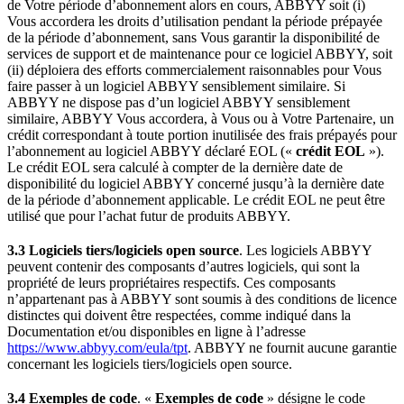
de Votre période d’abonnement alors en cours, ABBYY soit (i)
Vous accordera les droits d’utilisation pendant la période prépayée
de la période d’abonnement, sans Vous garantir la disponibilité de
services de support et de maintenance pour ce logiciel ABBYY, soit
(ii) déploiera des efforts commercialement raisonnables pour Vous
faire passer à un logiciel ABBYY sensiblement similaire. Si
ABBYY ne dispose pas d’un logiciel ABBYY sensiblement
similaire, ABBYY Vous accordera, à Vous ou à Votre Partenaire, un
crédit correspondant à toute portion inutilisée des frais prépayés pour
l’abonnement au logiciel ABBYY déclaré EOL («
crédit EOL
»).
Le crédit EOL sera calculé à compter de la dernière date de
disponibilité du logiciel ABBYY concerné jusqu’à la dernière date
de la période d’abonnement applicable. Le crédit EOL ne peut être
utilisé que pour l’achat futur de produits ABBYY.
3.3 Logiciels tiers/logiciels open source
. Les logiciels ABBYY
peuvent contenir des composants d’autres logiciels, qui sont la
propriété de leurs propriétaires respectifs. Ces composants
n’appartenant pas à ABBYY sont soumis à des conditions de licence
distinctes qui doivent être respectées, comme indiqué dans la
Documentation et/ou disponibles en ligne à l’adresse
https://www.abbyy.com/eula/tpt
. ABBYY ne fournit aucune garantie
concernant les logiciels tiers/logiciels open source.
3.4 Exemples de code
. «
Exemples de code
» désigne le code