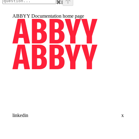
⌘
I
ABBYY Documentation
home page
linkedin
x