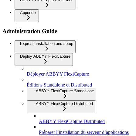
Appendix
Administration Guide
Express installation and setup
Deploy ABBYY FlexiCapture
Déployer ABBYY FlexiCapture
Éditions Standalone et Distributed
ABBYY FlexiCapture Standalone
ABBYY FlexiCapture Distributed
ABBYY FlexiCapture Distributed
Préparer l’installation du serveur d’applications