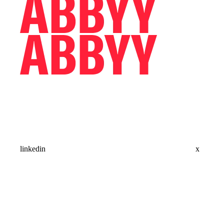
linkedin
x