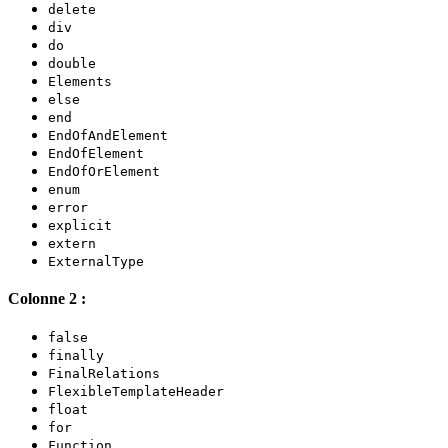
delete
div
do
double
Elements
else
end
EndOfAndElement
EndOfElement
EndOfOrElement
enum
error
explicit
extern
ExternalType
Colonne 2 :
false
finally
FinalRelations
FlexibleTemplateHeader
float
for
Function