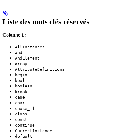
Liste des mots clés réservés
Colonne 1 :
AllInstances
and
AndElement
array
AttributeDefinitions
begin
bool
boolean
break
case
char
chose_if
class
const
continue
CurrentInstance
default