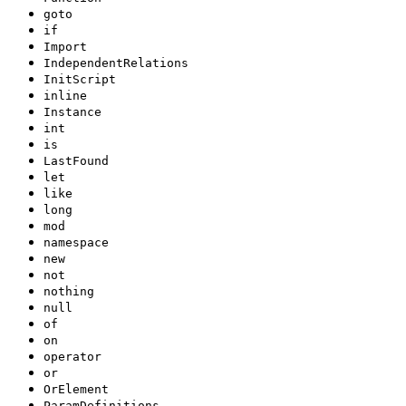
goto
if
Import
IndependentRelations
InitScript
inline
Instance
int
is
LastFound
let
like
long
mod
namespace
new
not
nothing
null
of
on
operator
or
OrElement
ParamDefinitions