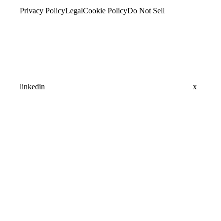
Privacy Policy
Legal
Cookie Policy
Do Not Sell
linkedin
x
Assistant