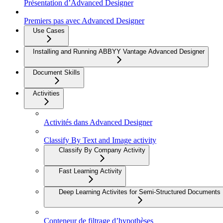
Présentation d’Advanced Designer
Premiers pas avec Advanced Designer
Use Cases
Installing and Running ABBYY Vantage Advanced Designer
Document Skills
Activities
Activités dans Advanced Designer
Classify By Text and Image activity
Classify By Company Activity
Fast Learning Activity
Deep Learning Activites for Semi-Structured Documents
Conteneur de filtrage d’hypothèses