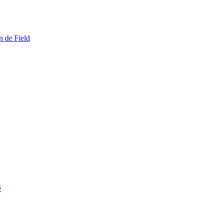
n de Field
é