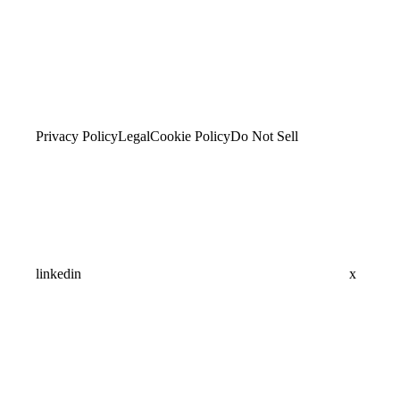
Privacy Policy
Legal
Cookie Policy
Do Not Sell
linkedin
x