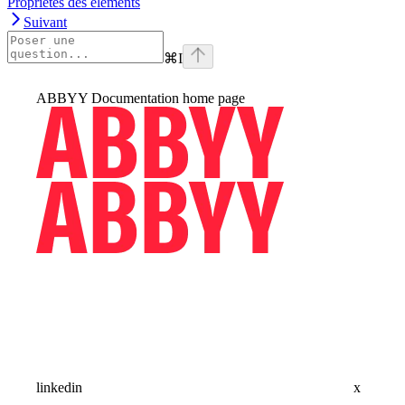
Propriétés des éléments
Suivant
⌘
I
ABBYY Documentation
home page
linkedin
x