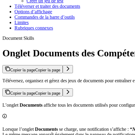
Créer un jeu de test
Téléverser et traiter des documents
Options d’affichage
Commandes de la barre d’outils
Limites
Rubriques connexes
Document Skills
Onglet Documents des Compéte
Copier la page
Copier la page
Téléversez, organisez et gérez des jeux de documents pour entraîner
Copier la page
Copier la page
L’onglet
Documents
affiche tous les documents utilisés pour configure
Lorsque l’onglet
Documents
se charge, une notification s’affiche :
“
Le même message apparaît également dans le panneau de notification