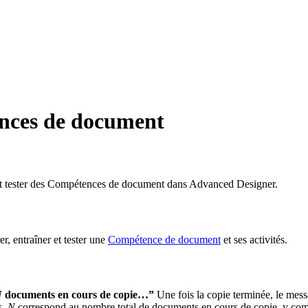
nces de document
 et tester des Compétences de document dans Advanced Designer.
r, entraîner et tester une
Compétence de document
et ses activités.
N
documents en cours de copie…”
Une fois la copie terminée, le mes
s.
N
correspond au nombre total de documents en cours de copie, y comp