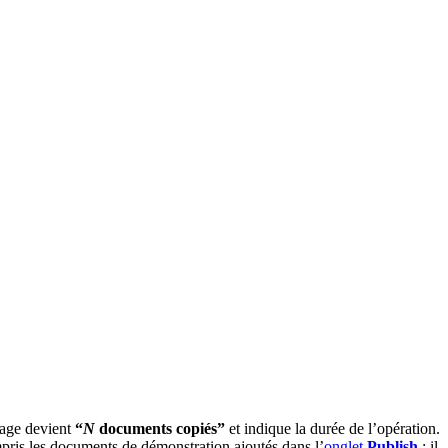
sage devient
“
N
documents copiés”
et indique la durée de l’opération.
ris les documents de démonstration ajoutés dans l’
onglet
Publish
; il