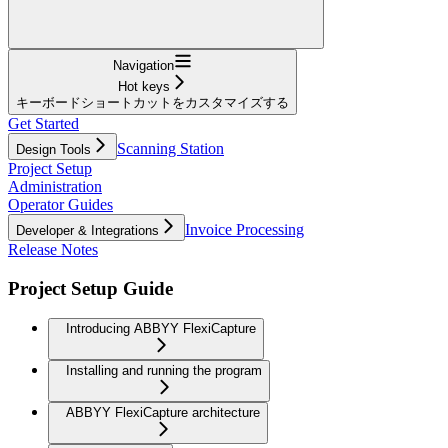
Navigation
Hot keys
キーボードショートカットをカスタマイズする
Get Started
Scanning Station
Design Tools
Project Setup
Administration
Operator Guides
Invoice Processing
Developer & Integrations
Release Notes
Project Setup Guide
Introducing ABBYY FlexiCapture
Installing and running the program
ABBYY FlexiCapture architecture