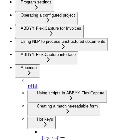
Program settings
Operating a configured project
ABBYY FlexiCapture for Invoices
Using NLP to process unstructured documents
ABBYY FlexiCapture interface
Appendix
付録
Using scripts in ABBYY FlexiCapture
Creating a machine-readable form
Hot keys
ホットキー