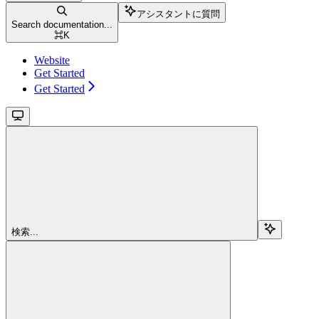
アシスタントに質問
Search documentation...
⌘
K
Website
Get Started
Get Started
検索...