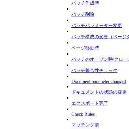
バッチ作成時
バッチ削除
バッチパラメーター変更
バッチ構成の変更（ページの追加
ページ移動時
バッチのオープン時/クロー
バッチ整合性チェック
Document parameter changed
ドキュメントの状態の変更
エクスポート完了
Check Rules
マッチング前