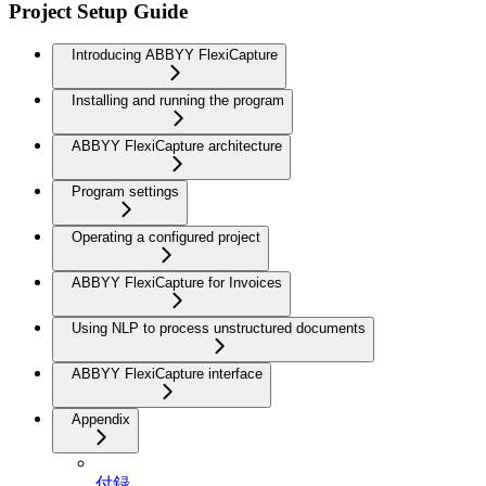
Project Setup Guide
Introducing ABBYY FlexiCapture
Installing and running the program
ABBYY FlexiCapture architecture
Program settings
Operating a configured project
ABBYY FlexiCapture for Invoices
Using NLP to process unstructured documents
ABBYY FlexiCapture interface
Appendix
付録