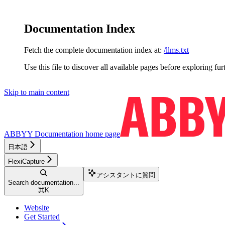
Documentation Index
Fetch the complete documentation index at:
/llms.txt
Use this file to discover all available pages before exploring fur
Skip to main content
ABBYY Documentation
home page
日本語
FlexiCapture
アシスタントに質問
Search documentation...
⌘
K
Website
Get Started