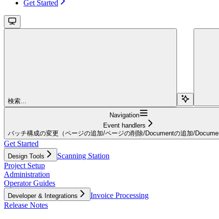
Get Started
検索...
Navigation
Event handlers
バッチ構成の変更（ページの追加/ページの削除/Documentの追加/Docume
Get Started
Scanning Station
Design Tools
Project Setup
Administration
Operator Guides
Invoice Processing
Developer & Integrations
Release Notes