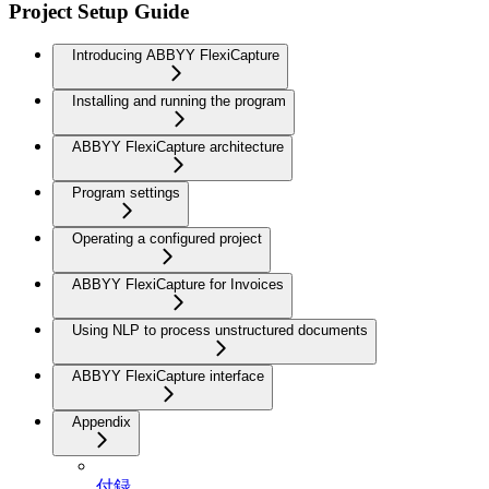
Project Setup Guide
Introducing ABBYY FlexiCapture
Installing and running the program
ABBYY FlexiCapture architecture
Program settings
Operating a configured project
ABBYY FlexiCapture for Invoices
Using NLP to process unstructured documents
ABBYY FlexiCapture interface
Appendix
付録