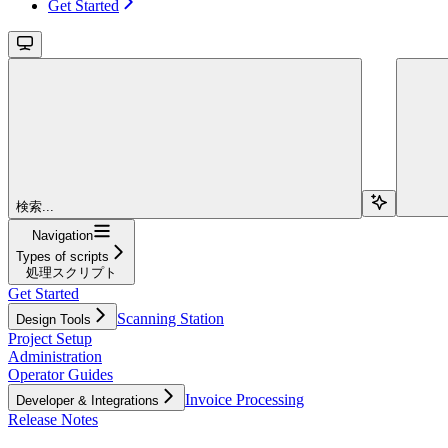
Get Started
検索...
Navigation
Types of scripts
処理スクリプト
Get Started
Scanning Station
Design Tools
Project Setup
Administration
Operator Guides
Invoice Processing
Developer & Integrations
Release Notes