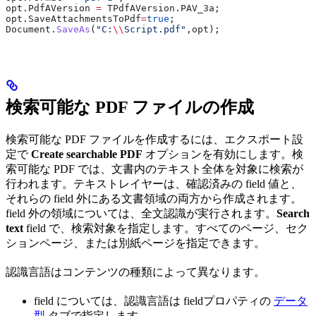
opt
.
PdfAVersion
 =
 TPdfAVersion
.
PAV_3a
;
opt
.
SaveAttachmentsToPdf
=
true
;
Document
.
SaveAs
(
"C:
\\
Script.pdf"
,
opt
);
検索可能な PDF ファイルの作成
検索可能な PDF ファイルを作成するには、エクスポート設
定で
Create searchable PDF
オプションを有効にします。検
索可能な PDF では、文書内のテキスト全体を対象に検索が
行われます。テキストレイヤーは、確認済みの field 値と、
それらの field 外にある文書領域の両方から作成されます。
field 外の領域については、全文認識が実行されます。
Search
text
field で、検索対象を指定します。すべてのページ、セク
ションページ、または別紙ページを指定できます。
認識言語はコンテンツの種類によって異なります。
field については、認識言語は fieldプロパティの
データ
型
タブで指定します。