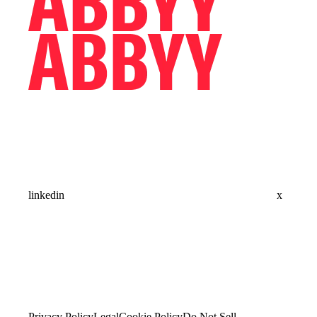
linkedin
x
Privacy Policy
Legal
Cookie Policy
Do Not Sell