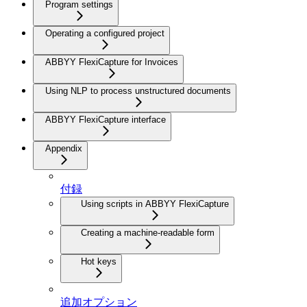
Program settings
Operating a configured project
ABBYY FlexiCapture for Invoices
Using NLP to process unstructured documents
ABBYY FlexiCapture interface
Appendix
付録
Using scripts in ABBYY FlexiCapture
Creating a machine-readable form
Hot keys
追加オプション