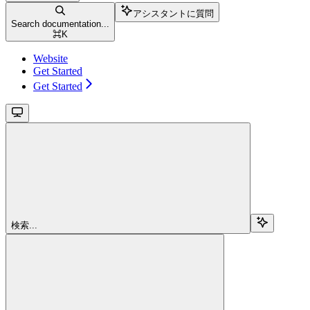
アシスタントに質問
Search documentation...
⌘
K
Website
Get Started
Get Started
検索...