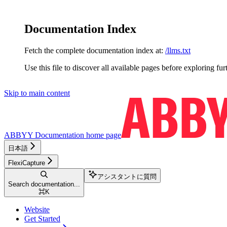
Documentation Index
Fetch the complete documentation index at:
/llms.txt
Use this file to discover all available pages before exploring fur
Skip to main content
ABBYY Documentation
home page
日本語
FlexiCapture
アシスタントに質問
Search documentation...
⌘
K
Website
Get Started