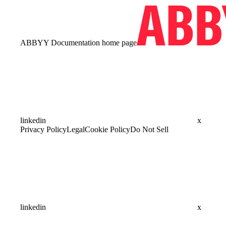
ABBYY Documentation
home page
linkedin
x
Privacy Policy
Legal
Cookie Policy
Do Not Sell
linkedin
x