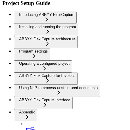
Project Setup Guide
Introducing ABBYY FlexiCapture
Installing and running the program
ABBYY FlexiCapture architecture
Program settings
Operating a configured project
ABBYY FlexiCapture for Invoices
Using NLP to process unstructured documents
ABBYY FlexiCapture interface
Appendix
付録