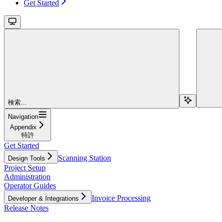
Get Started
検索...
Navigation
Appendix
特許
Get Started
Scanning Station
Design Tools
Project Setup
Administration
Operator Guides
Invoice Processing
Developer & Integrations
Release Notes