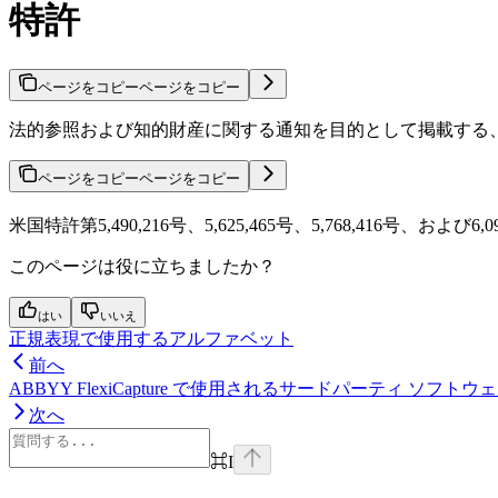
特許
ページをコピー
ページをコピー
法的参照および知的財産に関する通知を目的として掲載する、ABBY
ページをコピー
ページをコピー
米国特許第5,490,216号、5,625,465号、5,768,416号、および6,09
このページは役に立ちましたか？
はい
いいえ
正規表現で使用するアルファベット
前へ
ABBYY FlexiCapture で使用されるサードパーティ ソ
次へ
⌘
I