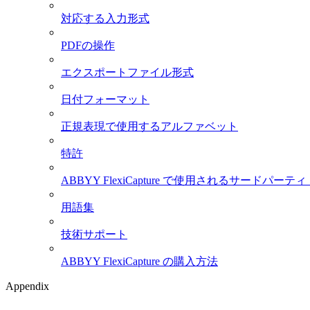
対応する入力形式
PDFの操作
エクスポートファイル形式
日付フォーマット
正規表現で使用するアルファベット
特許
ABBYY FlexiCapture で使用されるサード
用語集
技術サポート
ABBYY FlexiCapture の購入方法
Appendix