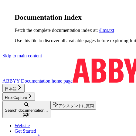
Documentation Index
Fetch the complete documentation index at:
/llms.txt
Use this file to discover all available pages before exploring fur
Skip to main content
ABBYY Documentation
home page
日本語
FlexiCapture
アシスタントに質問
Search documentation...
⌘
K
Website
Get Started