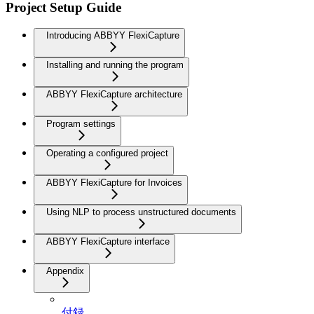
Project Setup Guide
Introducing ABBYY FlexiCapture
Installing and running the program
ABBYY FlexiCapture architecture
Program settings
Operating a configured project
ABBYY FlexiCapture for Invoices
Using NLP to process unstructured documents
ABBYY FlexiCapture interface
Appendix
付録