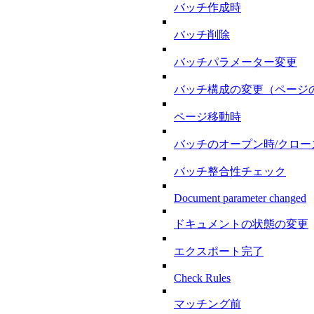
バッチ作成時
バッチ削除
バッチパラメーター変更
バッチ構成の変更（ページの追加
ページ移動時
バッチのオープン時/クロー
バッチ整合性チェック
Document parameter changed
ドキュメントの状態の変更
エクスポート完了
Check Rules
マッチング前