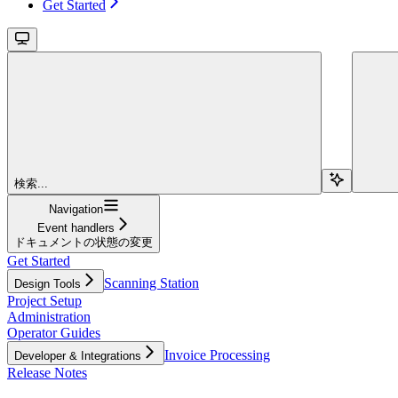
Get Started
検索...
Navigation
Event handlers
ドキュメントの状態の変更
Get Started
Scanning Station
Design Tools
Project Setup
Administration
Operator Guides
Invoice Processing
Developer & Integrations
Release Notes