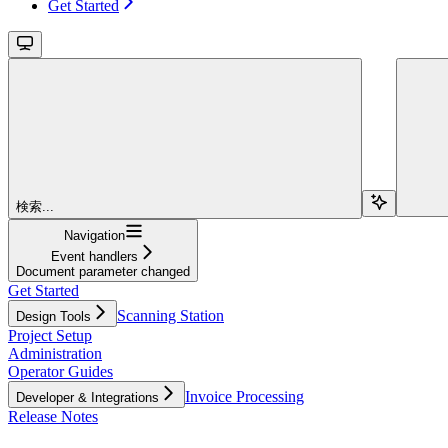
Get Started
検索...
Navigation
Event handlers
Document parameter changed
Get Started
Scanning Station
Design Tools
Project Setup
Administration
Operator Guides
Invoice Processing
Developer & Integrations
Release Notes