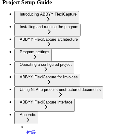
Project Setup Guide
Introducing ABBYY FlexiCapture
Installing and running the program
ABBYY FlexiCapture architecture
Program settings
Operating a configured project
ABBYY FlexiCapture for Invoices
Using NLP to process unstructured documents
ABBYY FlexiCapture interface
Appendix
付録