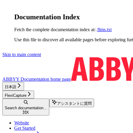
Documentation Index
Fetch the complete documentation index at:
/llms.txt
Use this file to discover all available pages before exploring fur
Skip to main content
ABBYY Documentation
home page
日本語
FlexiCapture
アシスタントに質問
Search documentation...
⌘
K
Website
Get Started