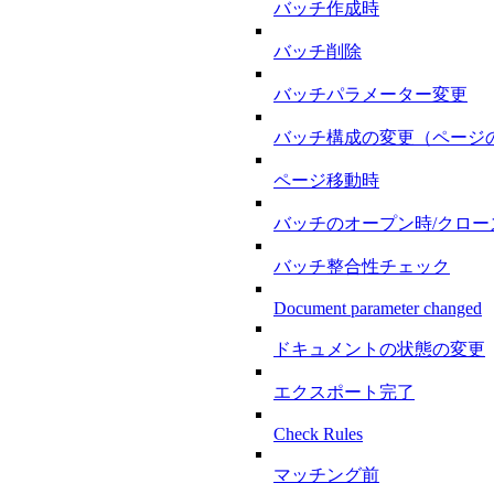
バッチ作成時
バッチ削除
バッチパラメーター変更
バッチ構成の変更（ページの追加
ページ移動時
バッチのオープン時/クロー
バッチ整合性チェック
Document parameter changed
ドキュメントの状態の変更
エクスポート完了
Check Rules
マッチング前