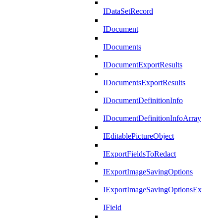
IDataSetRecord
IDocument
IDocuments
IDocumentExportResults
IDocumentsExportResults
IDocumentDefinitionInfo
IDocumentDefinitionInfoArray
IEditablePictureObject
IExportFieldsToRedact
IExportImageSavingOptions
IExportImageSavingOptionsEx
IField