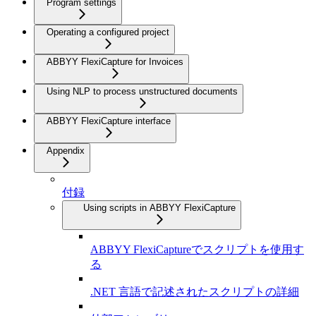
Program settings
Operating a configured project
ABBYY FlexiCapture for Invoices
Using NLP to process unstructured documents
ABBYY FlexiCapture interface
Appendix
付録
Using scripts in ABBYY FlexiCapture
ABBYY FlexiCaptureでスクリプトを使用す
る
.NET 言語で記述されたスクリプトの詳細