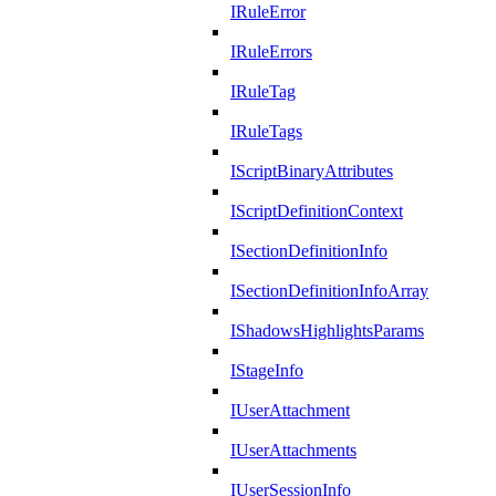
IRuleError
IRuleErrors
IRuleTag
IRuleTags
IScriptBinaryAttributes
IScriptDefinitionContext
ISectionDefinitionInfo
ISectionDefinitionInfoArray
IShadowsHighlightsParams
IStageInfo
IUserAttachment
IUserAttachments
IUserSessionInfo