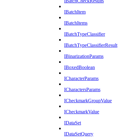
IBatchCheckResults
IBatchItem
IBatchItems
IBatchTypeClassifier
IBatchTypeClassifierResult
IBinarizationParams
IBoxedBoolean
ICharacterParams
ICharactersParams
ICheckmarkGroupValue
ICheckmarkValue
IDataSet
IDataSetQuery