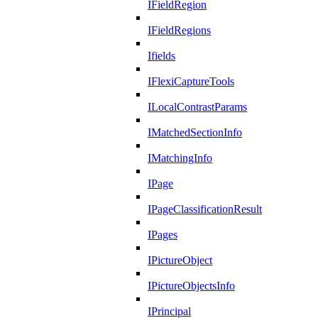
IFieldRegion
IFieldRegions
Ifields
IFlexiCaptureTools
ILocalContrastParams
IMatchedSectionInfo
IMatchingInfo
IPage
IPageClassificationResult
IPages
IPictureObject
IPictureObjectsInfo
IPrincipal