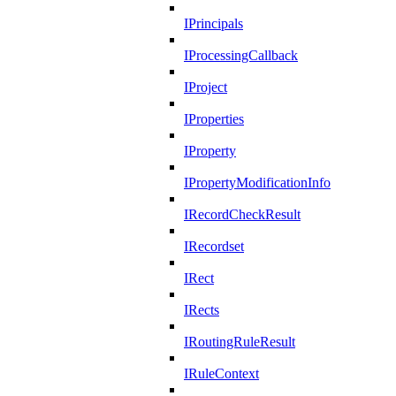
IPrincipals
IProcessingCallback
IProject
IProperties
IProperty
IPropertyModificationInfo
IRecordCheckResult
IRecordset
IRect
IRects
IRoutingRuleResult
IRuleContext