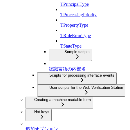
TPrincipalType
TProcessingPriority
TPropertyType
TRuleErrorType
TStateType
Sample scripts
認識言語の内部名
Scripts for processing interface events
User scripts for the Web Verification Station
Creating a machine-readable form
Hot keys
追加オプション