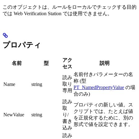
このオブジェクトは、ルールをローカルでチェックする目的
では Web Verification Station では使用できません。
プロパティ
アク
名前
型
説明
セス
名前付きパラメーターの名
読み
称 (型
取り
Name
string
PT_NamedPropertyValue
の場
専用
合のみ)
読み
プロパティの新しい値。ス
取
クリプトでは、たとえば値
NewValue
string
り/
を正規化するために、別の
書き
形式で値を設定できます。
込み
読み