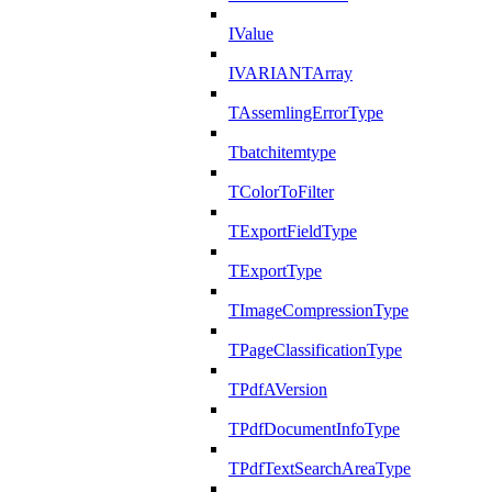
IValue
IVARIANTArray
TAssemlingErrorType
Tbatchitemtype
TColorToFilter
TExportFieldType
TExportType
TImageCompressionType
TPageClassificationType
TPdfAVersion
TPdfDocumentInfoType
TPdfTextSearchAreaType