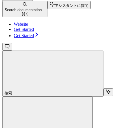
アシスタントに質問
Search documentation...
⌘
K
Website
Get Started
Get Started
検索...