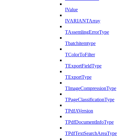
IValue
IVARIANTArray
TAssemlingErrorType
Tbatchitemtype
TColorToFilter
TExportFieldType
TExportType
TImageCompressionType
TPageClassificationType
TPdfAVersion
TPdfDocumentInfoType
TPdfTextSearchAreaType