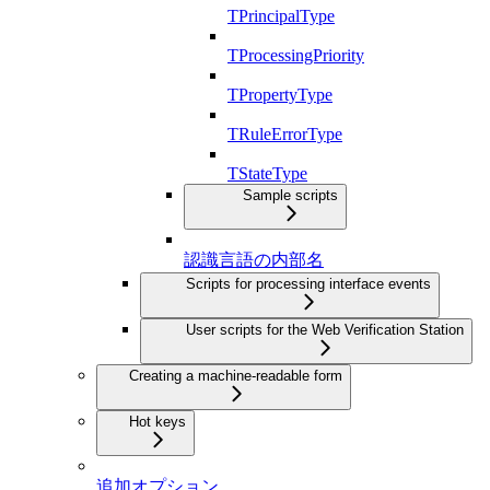
TPrincipalType
TProcessingPriority
TPropertyType
TRuleErrorType
TStateType
Sample scripts
認識言語の内部名
Scripts for processing interface events
User scripts for the Web Verification Station
Creating a machine-readable form
Hot keys
追加オプション