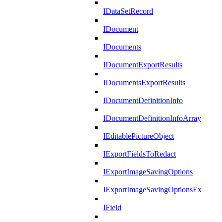
IDataSetRecord
IDocument
IDocuments
IDocumentExportResults
IDocumentsExportResults
IDocumentDefinitionInfo
IDocumentDefinitionInfoArray
IEditablePictureObject
IExportFieldsToRedact
IExportImageSavingOptions
IExportImageSavingOptionsEx
IField