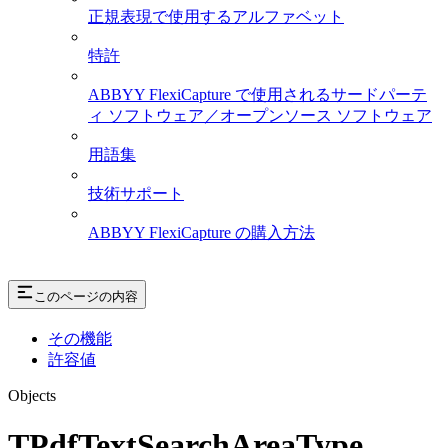
正規表現で使用するアルファベット
特許
ABBYY FlexiCapture で使用されるサードパーテ
ィ ソフトウェア／オープンソース ソフトウェア
用語集
技術サポート
ABBYY FlexiCapture の購入方法
このページの内容
その機能
許容値
Objects
TPdfTextSearchAreaType