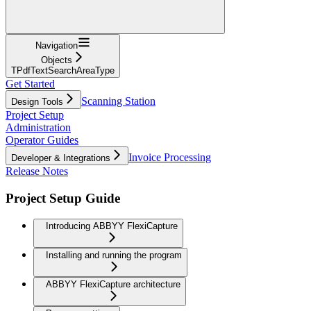
Navigation
Objects
TPdfTextSearchAreaType
Get Started
Scanning Station
Design Tools
Project Setup
Administration
Operator Guides
Invoice Processing
Developer & Integrations
Release Notes
Project Setup Guide
Introducing ABBYY FlexiCapture
Installing and running the program
ABBYY FlexiCapture architecture