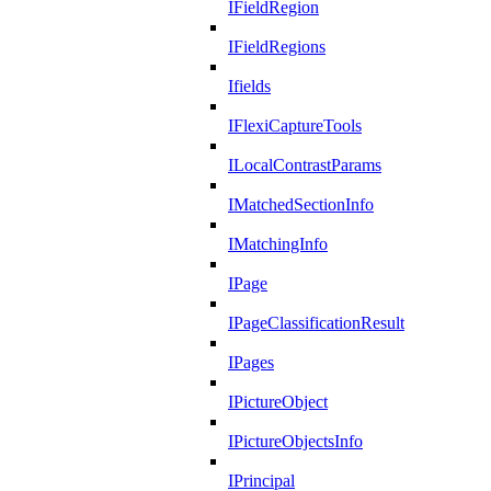
IFieldRegion
IFieldRegions
Ifields
IFlexiCaptureTools
ILocalContrastParams
IMatchedSectionInfo
IMatchingInfo
IPage
IPageClassificationResult
IPages
IPictureObject
IPictureObjectsInfo
IPrincipal