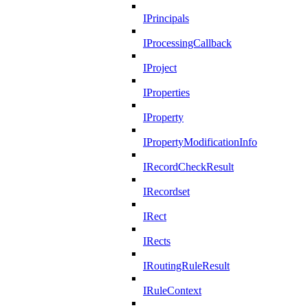
IPrincipals
IProcessingCallback
IProject
IProperties
IProperty
IPropertyModificationInfo
IRecordCheckResult
IRecordset
IRect
IRects
IRoutingRuleResult
IRuleContext