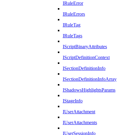
IRuleError
IRuleErrors
IRuleTag
IRuleTags
IScriptBinaryAttributes
IScriptDefinitionContext
ISectionDefinitionInfo
ISectionDefinitionInfoArray
IShadowsHighlightsParams
IStageInfo
IUserAttachment
IUserAttachments
IUserSessionInfo