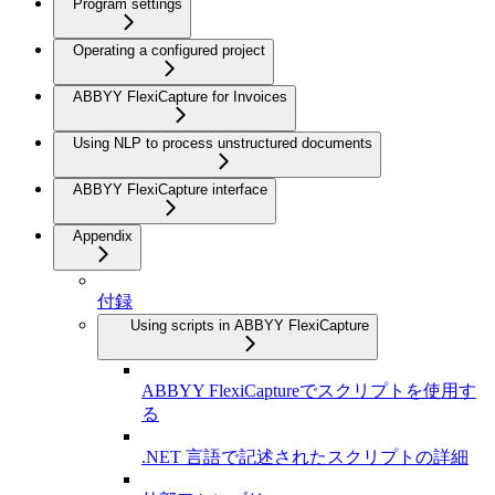
Program settings
Operating a configured project
ABBYY FlexiCapture for Invoices
Using NLP to process unstructured documents
ABBYY FlexiCapture interface
Appendix
付録
Using scripts in ABBYY FlexiCapture
ABBYY FlexiCaptureでスクリプトを使用す
る
.NET 言語で記述されたスクリプトの詳細