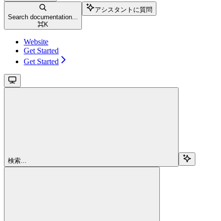
アシスタントに質問
Search documentation...
⌘
K
Website
Get Started
Get Started
検索...