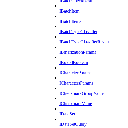
IBatchCheckResults
IBatchItem
IBatchItems
IBatchTypeClassifier
IBatchTypeClassifierResult
IBinarizationParams
IBoxedBoolean
ICharacterParams
ICharactersParams
ICheckmarkGroupValue
ICheckmarkValue
IDataSet
IDataSetQuery