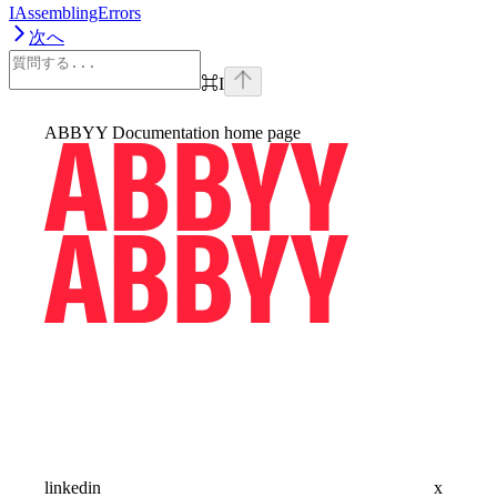
IAssemblingErrors
次へ
⌘
I
ABBYY Documentation
home page
linkedin
x