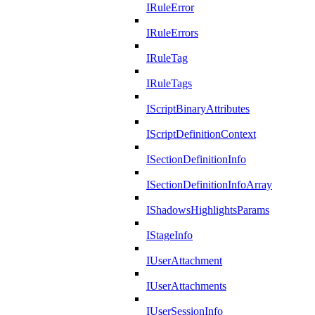
IRuleError
IRuleErrors
IRuleTag
IRuleTags
IScriptBinaryAttributes
IScriptDefinitionContext
ISectionDefinitionInfo
ISectionDefinitionInfoArray
IShadowsHighlightsParams
IStageInfo
IUserAttachment
IUserAttachments
IUserSessionInfo