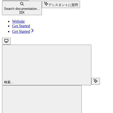
アシスタントに質問
Search documentation...
⌘
K
Website
Get Started
Get Started
検索...