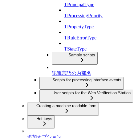
TPrincipalType
TProcessingPriority
TPropertyType
TRuleErrorType
TStateType
Sample scripts
認識言語の内部名
Scripts for processing interface events
User scripts for the Web Verification Station
Creating a machine-readable form
Hot keys
追加オプション