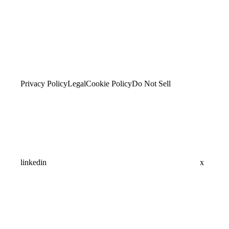
Privacy Policy
Legal
Cookie Policy
Do Not Sell
linkedin
x