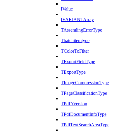
IValue
IVARIANTArray
TAssemlingErrorType
Tbatchitemtype
TColorToFilter
TExportFieldType
TExportType
TImageCompressionType
TPageClassificationType
TPdfAVersion
TPdfDocumentInfoType
TPdfTextSearchAreaType