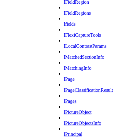
IFieldRegion
IFieldRegions
Ifields
IFlexiCaptureTools
ILocalContrastParams
IMatchedSectionInfo
IMatchingInfo
IPage
IPageClassificationResult
IPages
IPictureObject
IPictureObjectsInfo
IPrincipal