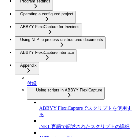
Program settings
Operating a configured project
ABBYY FlexiCapture for Invoices
Using NLP to process unstructured documents
ABBYY FlexiCapture interface
Appendix
付録
Using scripts in ABBYY FlexiCapture
ABBYY FlexiCaptureでスクリプトを使用す
る
.NET 言語で記述されたスクリプトの詳細