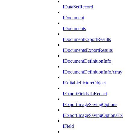
IDataSetRecord
IDocument
IDocuments
IDocumentExportResults
IDocumentsExportResults
IDocumentDefinitionInfo
IDocumentDefinitionInfoArray
IEditablePictureObject
IExportFieldsToRedact
IExportImageSavingOptions
IExportImageSavingOptionsEx
IField