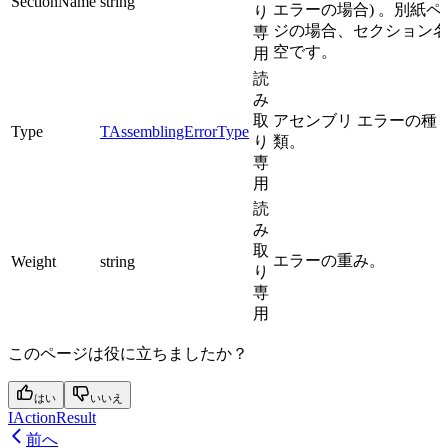
SectionName
string
エラーの場合) 。別紙ペ
り
ジの場合、セクション
専
空です。
用
読
み
取
アセンブリ エラーの種
Type
TAssemblingErrorType
り
類。
専
用
読
み
取
エラーの重み。
Weight
string
り
専
用
このページは役に立ちましたか？
はい
いいえ
IActionResult
前へ