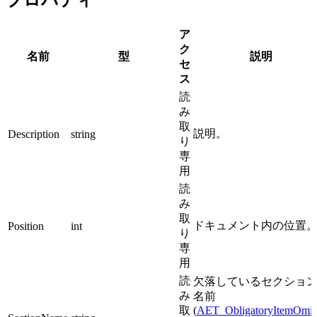
ア
ク
名前
型
説明
セ
ス
読
み
取
説明。
Description
string
り
専
用
読
み
取
ドキュメント内の位置
Position
int
り
専
用
読
欠落しているセクショ
み
名前
取
(
AET_ObligatoryItemOmit