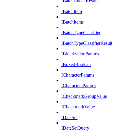
IBatchCheckResults
IBatchItem
IBatchItems
IBatchTypeClassifier
IBatchTypeClassifierResult
IBinarizationParams
IBoxedBoolean
ICharacterParams
ICharactersParams
ICheckmarkGroupValue
ICheckmarkValue
IDataSet
IDataSetQuery