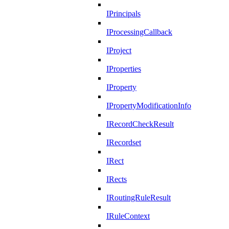
IPrincipals
IProcessingCallback
IProject
IProperties
IProperty
IPropertyModificationInfo
IRecordCheckResult
IRecordset
IRect
IRects
IRoutingRuleResult
IRuleContext