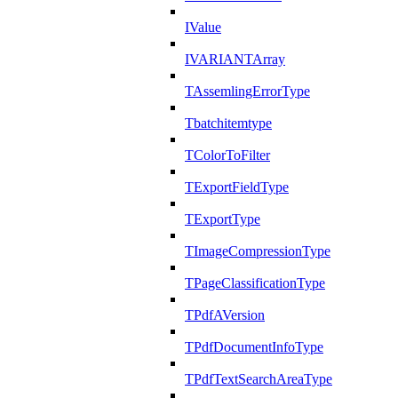
IValue
IVARIANTArray
TAssemlingErrorType
Tbatchitemtype
TColorToFilter
TExportFieldType
TExportType
TImageCompressionType
TPageClassificationType
TPdfAVersion
TPdfDocumentInfoType
TPdfTextSearchAreaType