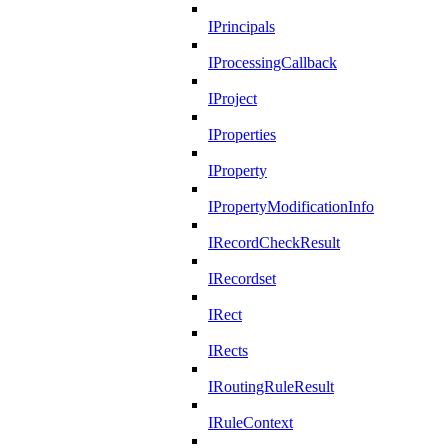
IPrincipals
IProcessingCallback
IProject
IProperties
IProperty
IPropertyModificationInfo
IRecordCheckResult
IRecordset
IRect
IRects
IRoutingRuleResult
IRuleContext