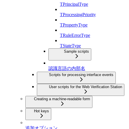
TPrincipalType
TProcessingPriority
TPropertyType
TRuleErrorType
TStateType
Sample scripts
認識言語の内部名
Scripts for processing interface events
User scripts for the Web Verification Station
Creating a machine-readable form
Hot keys
追加オプション