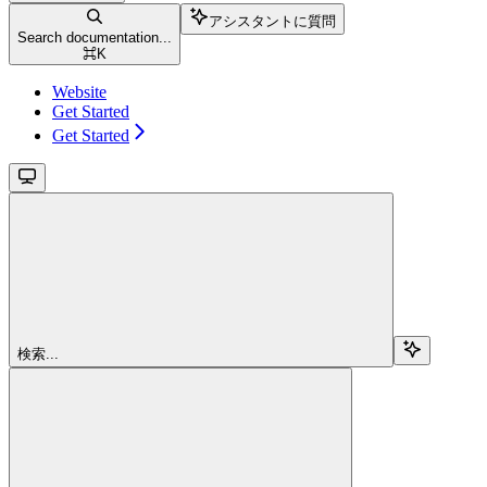
アシスタントに質問
Search documentation...
⌘
K
Website
Get Started
Get Started
検索...