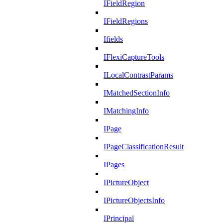
IFieldRegion
IFieldRegions
Ifields
IFlexiCaptureTools
ILocalContrastParams
IMatchedSectionInfo
IMatchingInfo
IPage
IPageClassificationResult
IPages
IPictureObject
IPictureObjectsInfo
IPrincipal