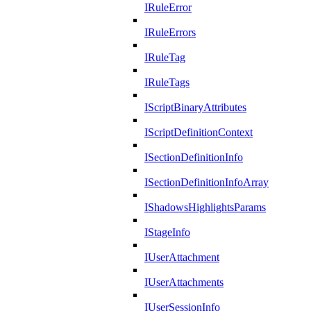
IRuleError
IRuleErrors
IRuleTag
IRuleTags
IScriptBinaryAttributes
IScriptDefinitionContext
ISectionDefinitionInfo
ISectionDefinitionInfoArray
IShadowsHighlightsParams
IStageInfo
IUserAttachment
IUserAttachments
IUserSessionInfo