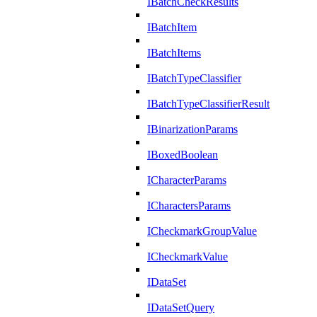
IBatchCheckResults
IBatchItem
IBatchItems
IBatchTypeClassifier
IBatchTypeClassifierResult
IBinarizationParams
IBoxedBoolean
ICharacterParams
ICharactersParams
ICheckmarkGroupValue
ICheckmarkValue
IDataSet
IDataSetQuery