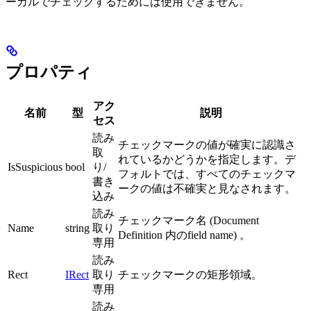
ーカルでチェックするためには使用できません。
プロパティ
アク
名前
型
説明
セス
読み
チェックマークの値が確実に認識さ
取
れているかどうかを指定します。デ
IsSuspicious
bool
り/
フォルトでは、すべてのチェックマ
書き
ークの値は不確実と見なされます。
込み
読み
チェックマーク名 (Document
Name
string
取り
Definition 内のfield name) 。
専用
読み
Rect
IRect
取り
チェックマークの矩形領域。
専用
読み