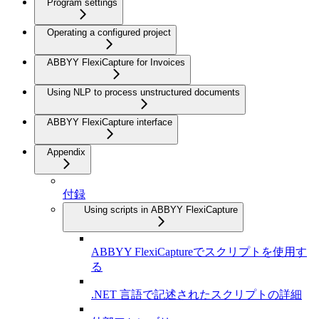
Program settings
Operating a configured project
ABBYY FlexiCapture for Invoices
Using NLP to process unstructured documents
ABBYY FlexiCapture interface
Appendix
付録
Using scripts in ABBYY FlexiCapture
ABBYY FlexiCaptureでスクリプトを使用す
る
.NET 言語で記述されたスクリプトの詳細