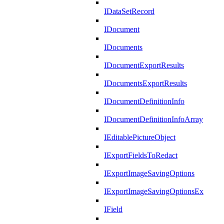
IDataSetRecord
IDocument
IDocuments
IDocumentExportResults
IDocumentsExportResults
IDocumentDefinitionInfo
IDocumentDefinitionInfoArray
IEditablePictureObject
IExportFieldsToRedact
IExportImageSavingOptions
IExportImageSavingOptionsEx
IField