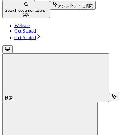
アシスタントに質問
Search documentation...
⌘
K
Website
Get Started
Get Started
検索...