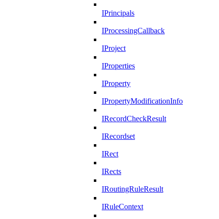
IPrincipals
IProcessingCallback
IProject
IProperties
IProperty
IPropertyModificationInfo
IRecordCheckResult
IRecordset
IRect
IRects
IRoutingRuleResult
IRuleContext