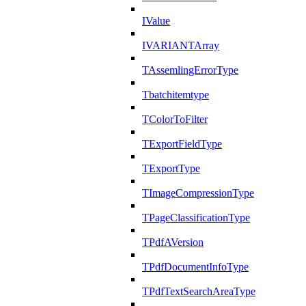
IValue
IVARIANTArray
TAssemlingErrorType
Tbatchitemtype
TColorToFilter
TExportFieldType
TExportType
TImageCompressionType
TPageClassificationType
TPdfAVersion
TPdfDocumentInfoType
TPdfTextSearchAreaType