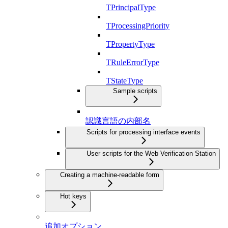
TPrincipalType
TProcessingPriority
TPropertyType
TRuleErrorType
TStateType
Sample scripts
認識言語の内部名
Scripts for processing interface events
User scripts for the Web Verification Station
Creating a machine-readable form
Hot keys
追加オプション