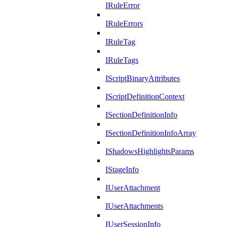
IRuleError
IRuleErrors
IRuleTag
IRuleTags
IScriptBinaryAttributes
IScriptDefinitionContext
ISectionDefinitionInfo
ISectionDefinitionInfoArray
IShadowsHighlightsParams
IStageInfo
IUserAttachment
IUserAttachments
IUserSessionInfo