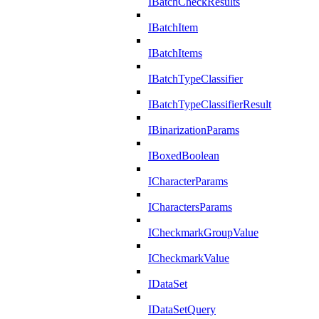
IBatchCheckResults
IBatchItem
IBatchItems
IBatchTypeClassifier
IBatchTypeClassifierResult
IBinarizationParams
IBoxedBoolean
ICharacterParams
ICharactersParams
ICheckmarkGroupValue
ICheckmarkValue
IDataSet
IDataSetQuery