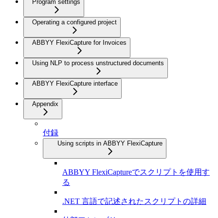
Program settings
Operating a configured project
ABBYY FlexiCapture for Invoices
Using NLP to process unstructured documents
ABBYY FlexiCapture interface
Appendix
付録
Using scripts in ABBYY FlexiCapture
ABBYY FlexiCaptureでスクリプトを使用す
る
.NET 言語で記述されたスクリプトの詳細