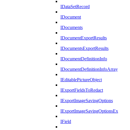
IDataSetRecord
IDocument
IDocuments
IDocumentExportResults
IDocumentsExportResults
IDocumentDefinitionInfo
IDocumentDefinitionInfoArray
IEditablePictureObject
IExportFieldsToRedact
IExportImageSavingOptions
IExportImageSavingOptionsEx
IField