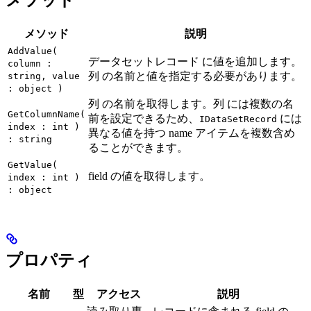
メソッド
説明
AddValue(
データセットレコード に値を追加します。
column :
列 の名前と値を指定する必要があります。
string, value
: object )
列 の名前を取得します。列 には複数の名
GetColumnName(
前を設定できるため、
には
IDataSetRecord
index : int )
異なる値を持つ name アイテムを複数含め
: string
ることができます。
GetValue(
field の値を取得します。
index : int )
: object
プロパティ
名前
型
アクセス
説明