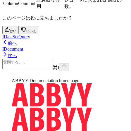
読み取り専
レコードに含まれる field の
ColumnCount
int
用
数。
このページは役に立ちましたか？
はい
いいえ
IDataSetQuery
前へ
IDocument
次へ
⌘
I
ABBYY Documentation
home page