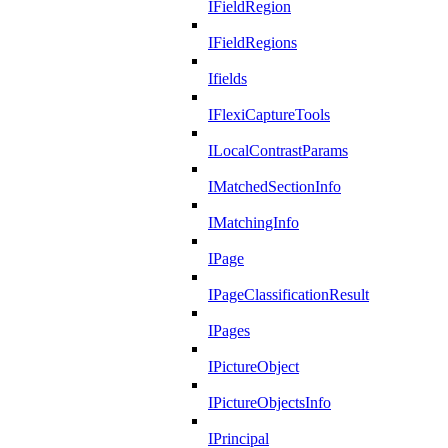
IFieldRegion
IFieldRegions
Ifields
IFlexiCaptureTools
ILocalContrastParams
IMatchedSectionInfo
IMatchingInfo
IPage
IPageClassificationResult
IPages
IPictureObject
IPictureObjectsInfo
IPrincipal