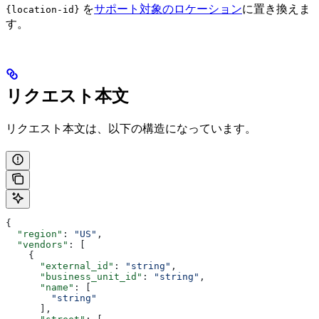
を
サポート対象のロケーション
に置き換えま
{location-id}
す。
リクエスト本文
リクエスト本文は、以下の構造になっています。
{
  "region"
: 
"US"
,
  "vendors"
: [
    {
      "external_id"
: 
"string"
,
      "business_unit_id"
: 
"string"
,
      "name"
: [
        "string"
      ],