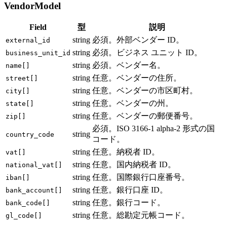
VendorModel
Field
型
説明
string
必須。外部ベンダー ID。
external_id
string
必須。ビジネス ユニット ID。
business_unit_id
string
必須。ベンダー名。
name[]
string
任意。ベンダーの住所。
street[]
string
任意。ベンダーの市区町村。
city[]
string
任意。ベンダーの州。
state[]
string
任意。ベンダーの郵便番号。
zip[]
必須。ISO 3166-1 alpha-2 形式の国
string
country_code
コード。
string
任意。納税者 ID。
vat[]
string
任意。国内納税者 ID。
national_vat[]
string
任意。国際銀行口座番号。
iban[]
string
任意。銀行口座 ID。
bank_account[]
string
任意。銀行コード。
bank_code[]
string
任意。総勘定元帳コード。
gl_code[]