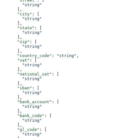
      "street"
: [
        "string"
      ],
      "city"
: [
        "string"
      ],
      "state"
: [
        "string"
      ],
      "zip"
: [
        "string"
      ],
      "country_code"
: 
"string"
,
      "vat"
: [
        "string"
      ],
      "national_vat"
: [
        "string"
      ],
      "iban"
: [
        "string"
      ],
      "bank_account"
: [
        "string"
      ],
      "bank_code"
: [
        "string"
      ],
      "gl_code"
: [
        "string"