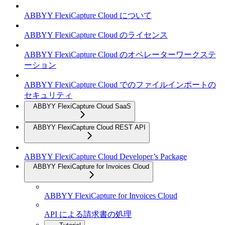
ABBYY FlexiCapture Cloud について
ABBYY FlexiCapture Cloud のライセンス
ABBYY FlexiCapture Cloud のオペレーターワークステ
ーション
ABBYY FlexiCapture Cloud でのファイルインポートの
セキュリティ
ABBYY FlexiCapture Cloud SaaS
ABBYY FlexiCapture Cloud REST API
ABBYY FlexiCapture Cloud Developer’s Package
ABBYY FlexiCapture for Invoices Cloud
ABBYY FlexiCapture for Invoices Cloud
API による請求書の処理