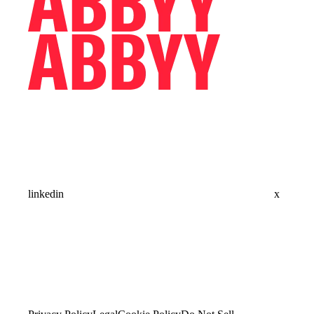
linkedin
x