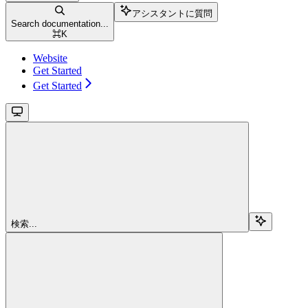
アシスタントに質問
Search documentation...
⌘
K
Website
Get Started
Get Started
検索...