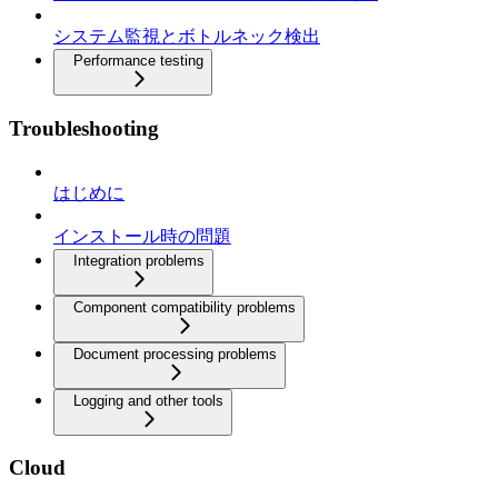
システム監視とボトルネック検出
Performance testing
Troubleshooting
はじめに
インストール時の問題
Integration problems
Component compatibility problems
Document processing problems
Logging and other tools
Cloud