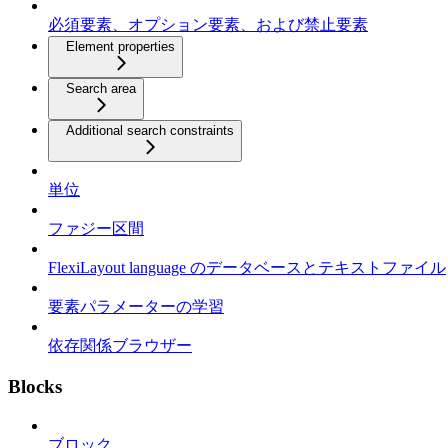
必須要素、オプション要素、および禁止要素
Element properties
Search area
Additional search constraints
単位
ファジー区間
FlexiLayout language のデータベースとテキストファイル
要素パラメーターの学習
依存関係ブラウザー
Blocks
ブロック