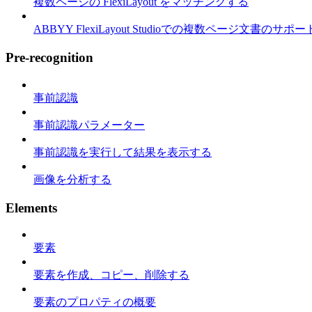
複数ページの FlexiLayout をマッチングする
ABBYY FlexiLayout Studioでの複数ページ文書のサポー
Pre-recognition
事前認識
事前認識パラメーター
事前認識を実行して結果を表示する
画像を分析する
Elements
要素
要素を作成、コピー、削除する
要素のプロパティの概要