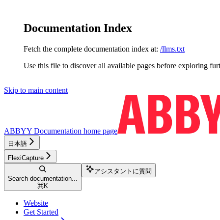
Documentation Index
Fetch the complete documentation index at:
/llms.txt
Use this file to discover all available pages before exploring fur
Skip to main content
ABBYY Documentation
home page
日本語
FlexiCapture
アシスタントに質問
Search documentation...
⌘
K
Website
Get Started