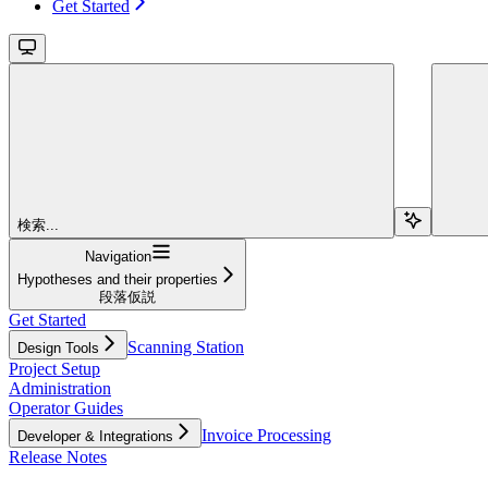
Get Started
検索...
Navigation
Hypotheses and their properties
段落仮説
Get Started
Scanning Station
Design Tools
Project Setup
Administration
Operator Guides
Invoice Processing
Developer & Integrations
Release Notes