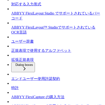
対応する入力形式
ABBYY FlexiLayout Studio でサポートされているバー
コード
ABBYY FlexiLayout™ Studioでサポートされている
OCR言語
ユーザー辞書
正規表現で使用するアルファベット
拡張正規表現
Dialog boxes
エンドユーザー使用許諾契約
特許
ABBYY FlexiCapture の購入方法