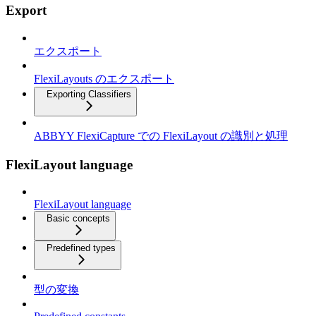
Export
エクスポート
FlexiLayouts のエクスポート
Exporting Classifiers
ABBYY FlexiCapture での FlexiLayout の識別と処理
FlexiLayout language
FlexiLayout language
Basic concepts
Predefined types
型の変換