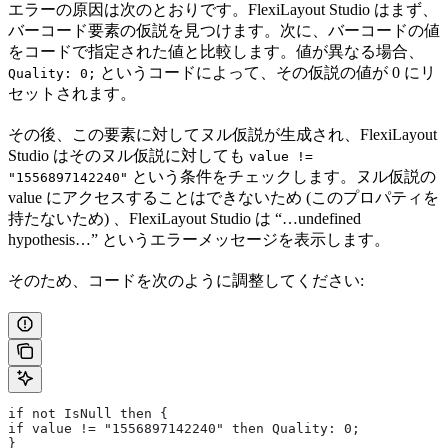
エラーの原因は次のとおりです。FlexiLayout Studio はまず、
バーコード要素の仮説を見つけます。次に、バーコードの値
をコードで指定された値と比較します。値が異なる場合、
というコードによって、その仮説の値が 0 にリ
Quality: 0;
セットされます。
その後、この要素に対してヌル仮説が生成され、FlexiLayout
Studio はそのヌル仮説に対しても
value !=
という条件をチェックします。ヌル仮説の
"1556897142240"
value にアクセスすることはできないため (このプロパティを
持たないため) 、FlexiLayout Studio は “…undefined
hypothesis…” というエラーメッセージを表示します。
そのため、コードを次のように調整してください:
if not IsNull then {
if value != "1556897142240" then Quality: 0;
}