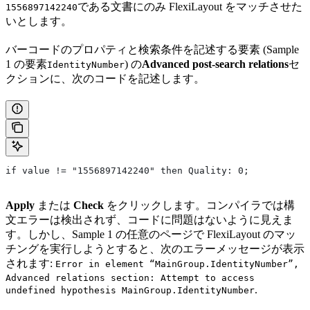
である文書にのみ FlexiLayout をマッチさせた
1556897142240
いとします。
バーコードのプロパティと検索条件を記述する要素 (Sample
1 の要素
) の
Advanced post-search relations
セ
IdentityNumber
クションに、次のコードを記述します。
if value != "1556897142240" then Quality: 0;
Apply
または
Check
をクリックします。コンパイラでは構
文エラーは検出されず、コードに問題はないように見えま
す。しかし、Sample 1 の任意のページで FlexiLayout のマッ
チングを実行しようとすると、次のエラーメッセージが表示
されます:
Error in element “MainGroup.IdentityNumber”,
Advanced relations section: Attempt to access
.
undefined hypothesis MainGroup.IdentityNumber