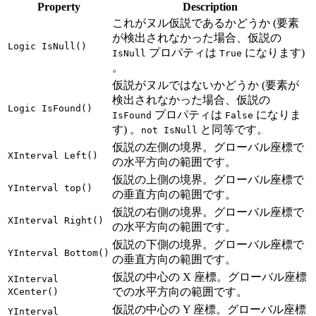
Property
Description
これがヌル仮説であるかどうか (要素
が検出されなかった場合、仮説の
Logic IsNull()
プロパティは
になります)
IsNull
True
。
仮説がヌルではないかどうか (要素が
検出されなかった場合、仮説の
Logic IsFound()
プロパティは
になりま
IsFound
False
す) 。
と同等です。
not IsNull
仮説の左側の境界。グローバル座標で
XInterval Left()
の水平方向の範囲です。
仮説の上側の境界。グローバル座標で
YInterval top()
の垂直方向の範囲です。
仮説の右側の境界。グローバル座標で
XInterval Right()
の水平方向の範囲です。
仮説の下側の境界。グローバル座標で
YInterval Bottom()
の垂直方向の範囲です。
仮説の中心の X 座標。グローバル座標
XInterval
での水平方向の範囲です。
XCenter()
仮説の中心の Y 座標。グローバル座標
YInterval