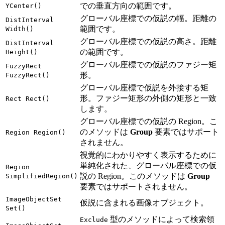
での垂直方向の範囲です。
YCenter()
グローバル座標での仮説の幅。距離の
DistInterval
範囲です。
Width()
グローバル座標での仮説の高さ。距離
DistInterval
の範囲です。
Height()
グローバル座標での仮説のファジー矩
FuzzyRect
形。
FuzzyRect()
グローバル座標で仮説を外接する矩
形。ファジー矩形の外側の矩形と一致
Rect Rect()
します。
グローバル座標での仮説の Region。こ
のメソッドは
Group
要素ではサポート
Region Region()
されません。
視覚的にわかりやすく表示するために
単純化された、グローバル座標での仮
Region
説の Region。このメソッドは
Group
SimplifiedRegion()
要素ではサポートされません。
ImageObjectSet
仮説に含まれる画像オブジェクト。
Set()
型のメソッドによって検索領
Exclude