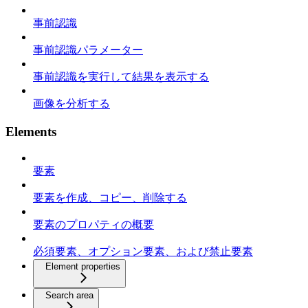
事前認識
事前認識パラメーター
事前認識を実行して結果を表示する
画像を分析する
Elements
要素
要素を作成、コピー、削除する
要素のプロパティの概要
必須要素、オプション要素、および禁止要素
Element properties
Search area