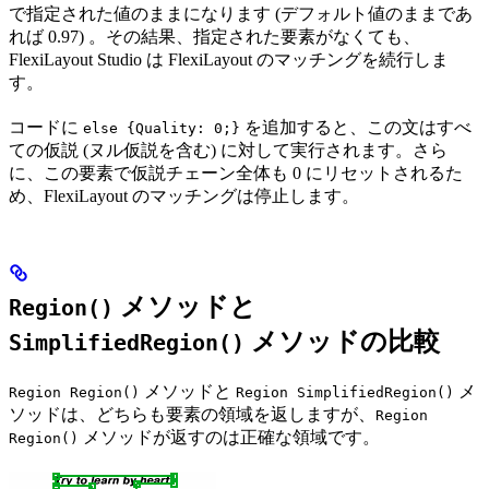
で指定された値のままになります (デフォルト値のままであ
れば 0.97) 。その結果、指定された要素がなくても、
FlexiLayout Studio は FlexiLayout のマッチングを続行しま
す。
コードに
を追加すると、この文はすべ
else {Quality: 0;}
ての仮説 (ヌル仮説を含む) に対して実行されます。さら
に、この要素で仮説チェーン全体も 0 にリセットされるた
め、FlexiLayout のマッチングは停止します。
メソッドと
Region()
メソッドの比較
SimplifiedRegion()
メソッドと
メ
Region Region()
Region SimplifiedRegion()
ソッドは、どちらも要素の領域を返しますが、
Region
メソッドが返すのは正確な領域です。
Region()