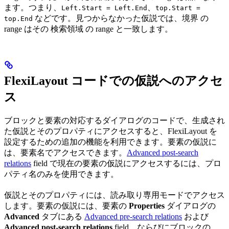
ます。つまり、
、
Left.Start = Left.End
top.Start =
などです。見つからなかった仮説では、境界 の
top.End
range はその 検索領域 の range と一致します。
FlexiLayout コードでの仮説へのアクセ
ス
ブロックと要素の対応するダイアログのコードで、生成され
た仮説とそのプロパティにアクセスすると、FlexiLayout を
設定するための追加の機能を利用できます。要素の仮説に
は、要素名でアクセスできます。
Advanced post-search
relations
field で現在の要素の仮説にアクセスするには、プロ
パティ名のみを使用できます。
仮説とそのプロパティには、読み取り専用モードでアクセス
します。要素の仮説には、要素の
Properties
ダイアログの
Advanced
タブにある
Advanced pre-search relations
および
Advanced post-search relations
field、ならびにブロックの