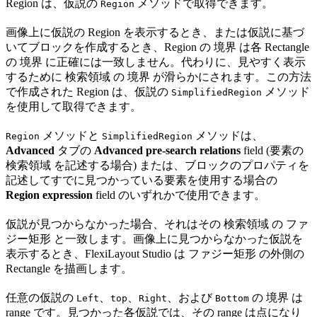
Region は、仮説の
メソッドで取得できます。
Region
画像上に仮説の Region を表示するとき、または仮説に基づ
いてブロックを作成するとき、Region の 境界 は各 Rectangle
の 境界 に正確には一致しません。代わりに、見やすく表示
するために 検索領域 の 境界 が滑らかにされます。この方法
で作成された Region は、仮説の
メソッド
SimplifiedRegion
を使用して取得できます。
メソッドと
メソッドは、
Region
SimplifiedRegion
Advanced
タブの
Advanced pre-search relations
field (要素の
検索領域 を記述する場合) または、ブロックのプロパティを
記述してすでに見つかっている要素を使用する場合の
Region expression
field のいずれかで使用できます。
仮説が見つからなかった場合、それはその 検索領域 の ファ
ジー矩形 と一致します。画像上に見つからなかった仮説を
表示するとき、FlexiLayout Studio は ファジー矩形 の外側の
Rectangle を描画します。
任意の仮説の
、
、
、および
の 境界 は
Left
top
Right
Bottom
range です。見つかった各仮説では、その range は点になり