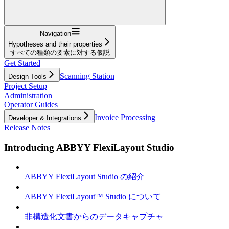
Navigation
Hypotheses and their properties
すべての種類の要素に対する仮説
Get Started
Scanning Station
Design Tools
Project Setup
Administration
Operator Guides
Invoice Processing
Developer & Integrations
Release Notes
Introducing ABBYY FlexiLayout Studio
ABBYY FlexiLayout Studio の紹介
ABBYY FlexiLayout™ Studio について
非構造化文書からのデータキャプチャ