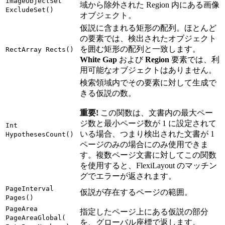
ImageObjectSet
域から除外された Region 内にある画像
ExcludeSet()
オブジェクト。
仮説に含まれる矩形の配列。ほとんど
の要素では、検出されたオブジェクト
を囲む矩形の配列と一致します。
RectArray Rects()
White Gap
および
Region
要素では、利
用可能なオブジェクトはありません。
検索領域内でその要素に対して生成で
きる仮説の数。
重要!
この関数は、文書内の最大ペー
ジ数と最小ページ数が 1 に設定されて
Int
いる場合、つまり検出された文書が 1
HypothesesCount()
ページのみの場合にのみ使用できま
す。複数ページ文書に対してこの関数
を使用すると、FlexiLayout のマッチン
グでエラーが返されます。
PageInterval
仮説が存在するページの範囲。
Pages()
PageArea
指定したページ上にある仮説の部分
PageAreaGlobal(
を、グローバル座標で返します。