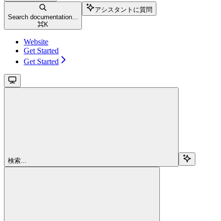
アシスタントに質問
Search documentation...
⌘
K
Website
Get Started
Get Started
検索...