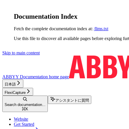
Documentation Index
Fetch the complete documentation index at:
/llms.txt
Use this file to discover all available pages before exploring fur
Skip to main content
ABBYY Documentation
home page
日本語
FlexiCapture
アシスタントに質問
Search documentation...
⌘
K
Website
Get Started