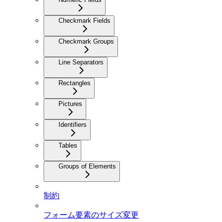
Checkmark Fields
Checkmark Groups
Line Separators
Rectangles
Pictures
Identifiers
Tables
Groups of Elements
制約
フォーム要素のサイズ変更