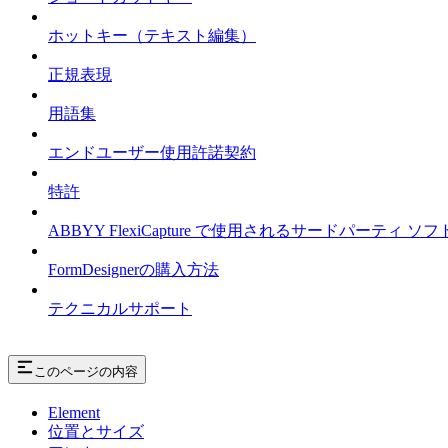
ホットキー（テキスト編集）
正規表現
用語集
エンドユーザー使用許諾契約
特許
ABBYY FlexiCapture で使用されるサードパーテ
FormDesignerの購入方法
テクニカルサポート
このページの内容
Element
位置とサイズ