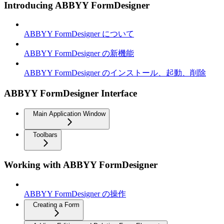
Introducing ABBYY FormDesigner
ABBYY FormDesigner について
ABBYY FormDesigner の新機能
ABBYY FormDesigner のインストール、起動、削除
ABBYY FormDesigner Interface
Main Application Window
Toolbars
Working with ABBYY FormDesigner
ABBYY FormDesigner の操作
Creating a Form