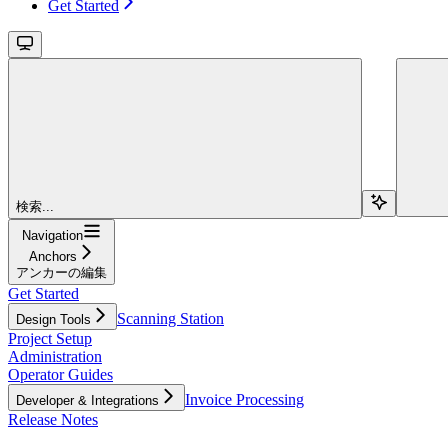
Get Started
検索...
Navigation
Anchors
アンカーの編集
Get Started
Scanning Station
Design Tools
Project Setup
Administration
Operator Guides
Invoice Processing
Developer & Integrations
Release Notes