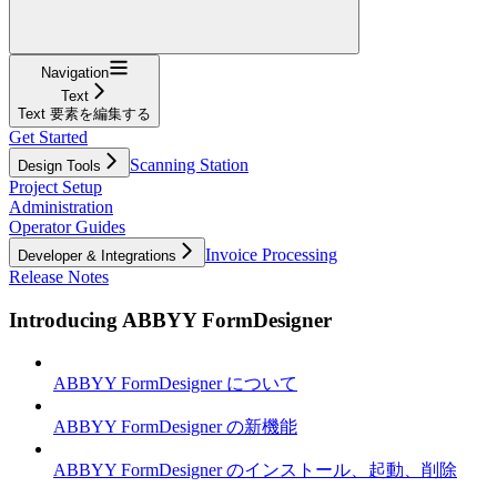
Navigation
Text
Text 要素を編集する
Get Started
Scanning Station
Design Tools
Project Setup
Administration
Operator Guides
Invoice Processing
Developer & Integrations
Release Notes
Introducing ABBYY FormDesigner
ABBYY FormDesigner について
ABBYY FormDesigner の新機能
ABBYY FormDesigner のインストール、起動、削除