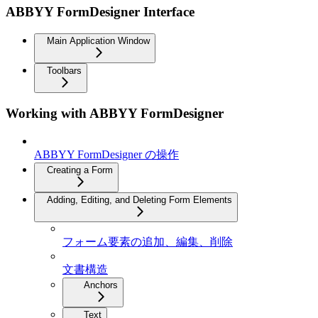
ABBYY FormDesigner Interface
Main Application Window
Toolbars
Working with ABBYY FormDesigner
ABBYY FormDesigner の操作
Creating a Form
Adding, Editing, and Deleting Form Elements
フォーム要素の追加、編集、削除
文書構造
Anchors
Text