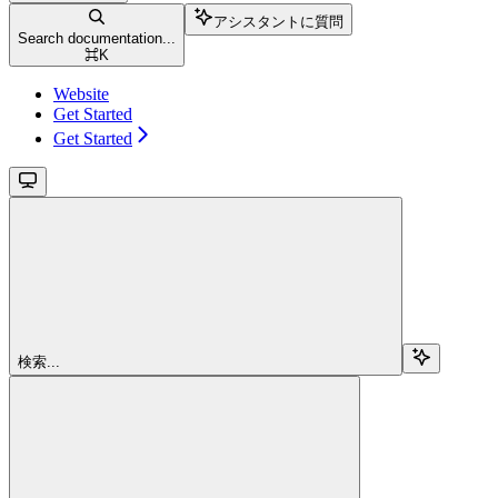
アシスタントに質問
Search documentation...
⌘
K
Website
Get Started
Get Started
検索...