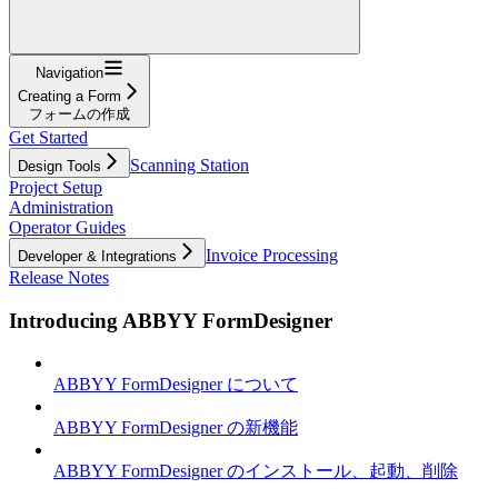
Navigation
Creating a Form
フォームの作成
Get Started
Scanning Station
Design Tools
Project Setup
Administration
Operator Guides
Invoice Processing
Developer & Integrations
Release Notes
Introducing ABBYY FormDesigner
ABBYY FormDesigner について
ABBYY FormDesigner の新機能
ABBYY FormDesigner のインストール、起動、削除