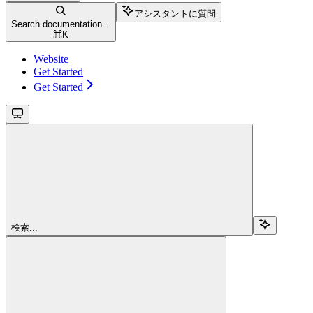
アシスタントに質問
Search documentation...
⌘
K
Website
Get Started
Get Started
検索...