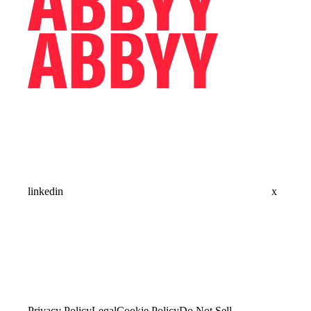
linkedin
x
Privacy Policy
Legal
Cookie Policy
Do Not Sell