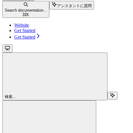
アシスタントに質問
Search documentation...
⌘
K
Website
Get Started
Get Started
検索...