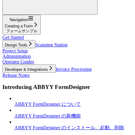
Navigation
Creating a Form
フォームサンプル
Get Started
Scanning Station
Design Tools
Project Setup
Administration
Operator Guides
Invoice Processing
Developer & Integrations
Release Notes
Introducing ABBYY FormDesigner
ABBYY FormDesigner について
ABBYY FormDesigner の新機能
ABBYY FormDesigner のインストール、起動、削除