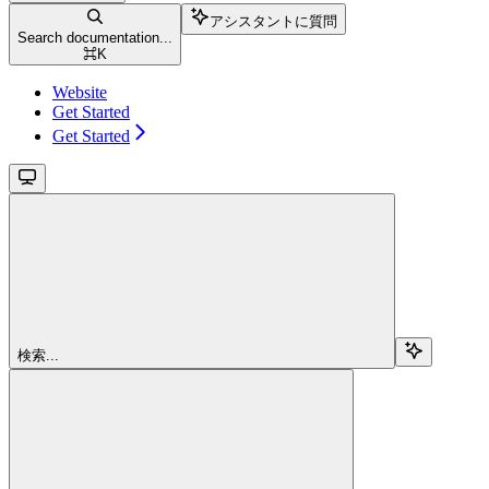
アシスタントに質問
Search documentation...
⌘
K
Website
Get Started
Get Started
検索...