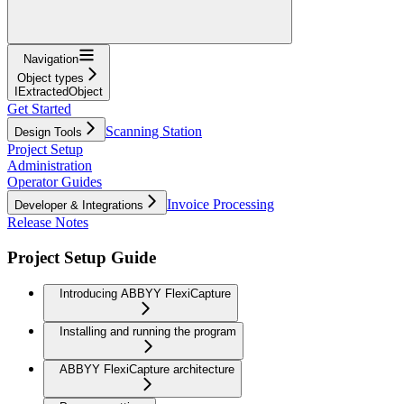
Navigation
Object types
IExtractedObject
Get Started
Scanning Station
Design Tools
Project Setup
Administration
Operator Guides
Invoice Processing
Developer & Integrations
Release Notes
Project Setup Guide
Introducing ABBYY FlexiCapture
Installing and running the program
ABBYY FlexiCapture architecture