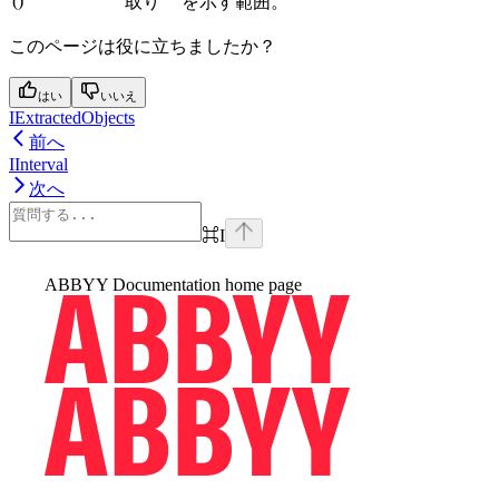
()
取り
を示す範囲。
このページは役に立ちましたか？
はい
いいえ
IExtractedObjects
前へ
IInterval
次へ
⌘
I
ABBYY Documentation
home page