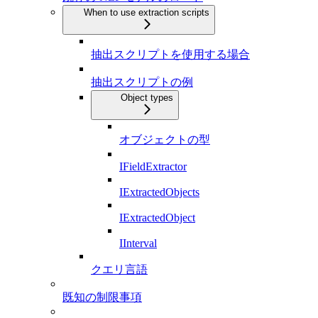
When to use extraction scripts
抽出スクリプトを使用する場合
抽出スクリプトの例
Object types
オブジェクトの型
IFieldExtractor
IExtractedObjects
IExtractedObject
IInterval
クエリ言語
既知の制限事項