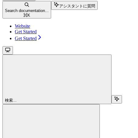
アシスタントに質問
Search documentation...
⌘
K
Website
Get Started
Get Started
検索...