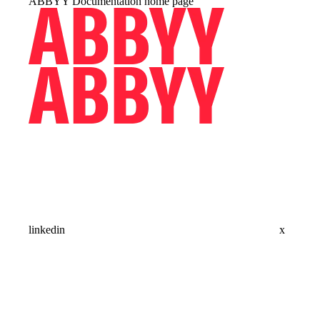
ABBYY Documentation
home page
linkedin
x