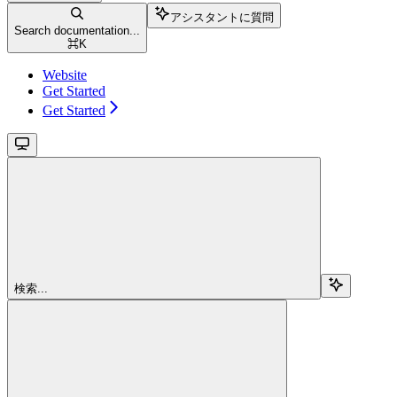
アシスタントに質問
Search documentation...
⌘
K
Website
Get Started
Get Started
検索...