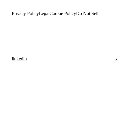
Privacy Policy
Legal
Cookie Policy
Do Not Sell
linkedin
x
Assistant