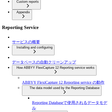
Custom reports
Appendix
Reporting Service
サービスの概要
Installing and configuring
データベースの自動クリーンアップ
How ABBYY FlexiCapture 12 Reporting service works
ABBYY FlexiCapture 12 Reporting service の動作
The data model used by the Reporting Database
Reporting Databaseで使用されるデータモデ
ル