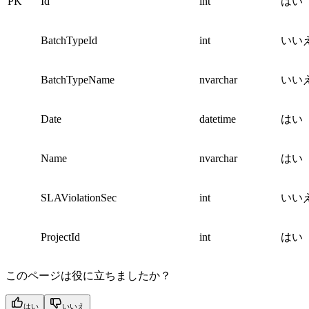
PK
Id
int
はい
BatchTypeId
int
いい
BatchTypeName
nvarchar
いい
Date
datetime
はい
Name
nvarchar
はい
SLAViolationSec
int
いい
ProjectId
int
はい
このページは役に立ちましたか？
はい
いいえ