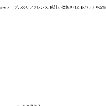
cBatchArchive テーブルのリファレンス: 統計が収集された各バッチ