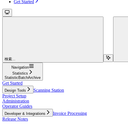
Get Started
検索...
Navigation
Statistics
StatisticBatchArchive
Get Started
Scanning Station
Design Tools
Project Setup
Administration
Operator Guides
Invoice Processing
Developer & Integrations
Release Notes