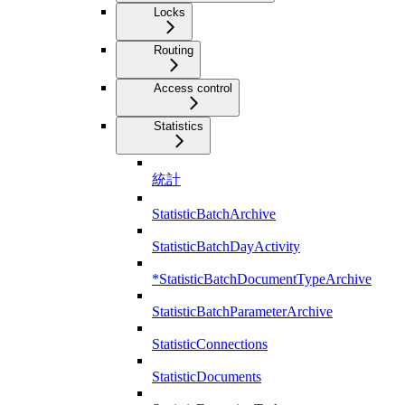
Locks
Routing
Access control
Statistics
統計
StatisticBatchArchive
StatisticBatchDayActivity
*StatisticBatchDocumentTypeArchive
StatisticBatchParameterArchive
StatisticConnections
StatisticDocuments