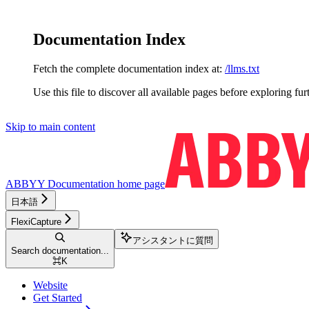
Documentation Index
Fetch the complete documentation index at:
/llms.txt
Use this file to discover all available pages before exploring fur
Skip to main content
ABBYY Documentation
home page
日本語
FlexiCapture
アシスタントに質問
Search documentation...
⌘
K
Website
Get Started