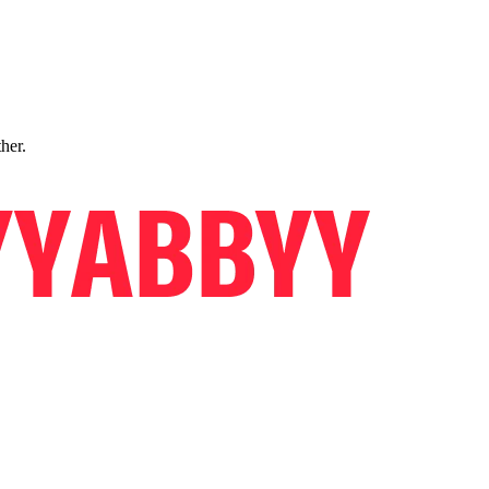
ther.