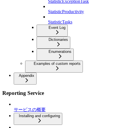
StatisticExceptionTask
StatisticProductivity
StatisticTasks
Event Log
Dictionaries
Enumerations
Examples of custom reports
Appendix
Reporting Service
サービスの概要
Installing and configuring