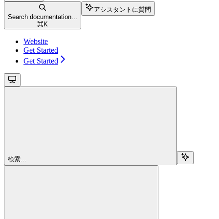
アシスタントに質問
Search documentation...
⌘
K
Website
Get Started
Get Started
検索...