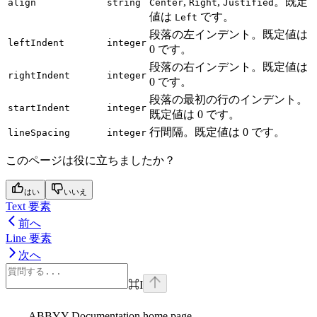
,
,
。既定
align
string
Center
Right
Justified
値は
です。
Left
段落の左インデント。既定値は
leftIndent
integer
0 です。
段落の右インデント。既定値は
rightIndent
integer
0 です。
段落の最初の行のインデント。
startIndent
integer
既定値は 0 です。
行間隔。既定値は 0 です。
lineSpacing
integer
このページは役に立ちましたか？
はい
いいえ
Text 要素
前へ
Line 要素
次へ
⌘
I
ABBYY Documentation
home page