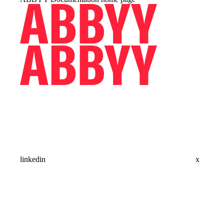
linkedin
x