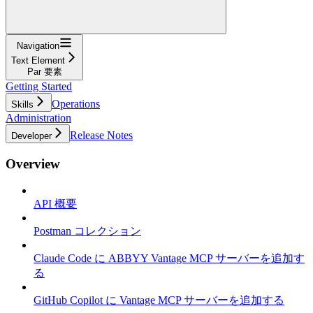
Navigation
Text Element
Par 要素
Getting Started
Operations
Skills
Administration
Release Notes
Developer
Overview
API 概要
Postman コレクション
Claude Code に ABBYY Vantage MCP サーバーを追加す
る
GitHub Copilot に Vantage MCP サーバーを追加する