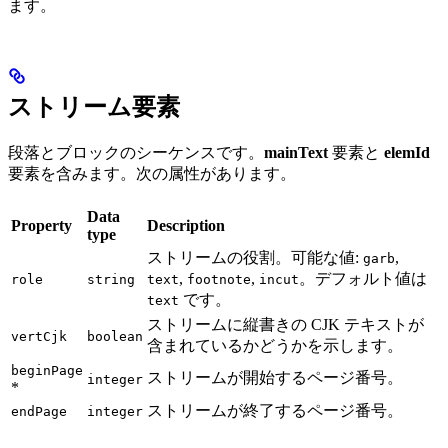
ます。
ストリーム要素
段落とブロックのシーケンスです。
mainText
要素と
elemId
要素を含みます。次の属性があります。
Data
Property
Description
type
ストリームの役割。可能な値:
,
garb
,
,
。デフォルト値は
role
string
text
footnote
incut
です。
text
ストリームに縦書きの CJK テキストが
vertCjk
boolean
含まれているかどうかを示します。
beginPage
ストリームが開始するページ番号。
integer
*
ストリームが終了するページ番号。
endPage
integer