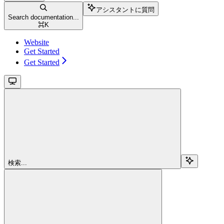
アシスタントに質問
Search documentation...
⌘
K
Website
Get Started
Get Started
検索...