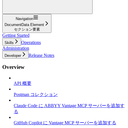
Navigation
DocumentData Element
セクション要素
Getting Started
Operations
Skills
Administration
Release Notes
Developer
Overview
API 概要
Postman コレクション
Claude Code に ABBYY Vantage MCP サーバーを追加す
る
GitHub Copilot に Vantage MCP サーバーを追加する