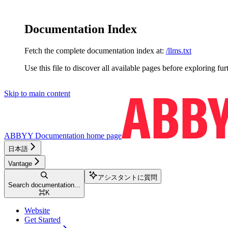
Documentation Index
Fetch the complete documentation index at:
/llms.txt
Use this file to discover all available pages before exploring fur
Skip to main content
ABBYY Documentation
home page
日本語
Vantage
アシスタントに質問
Search documentation...
⌘
K
Website
Get Started