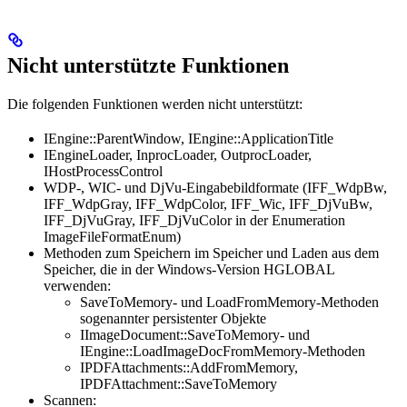
Nicht unterstützte Funktionen
Die folgenden Funktionen werden nicht unterstützt:
IEngine::ParentWindow, IEngine::ApplicationTitle
IEngineLoader, InprocLoader, OutprocLoader,
IHostProcessControl
WDP-, WIC- und DjVu-Eingabebildformate (IFF_WdpBw,
IFF_WdpGray, IFF_WdpColor, IFF_Wic, IFF_DjVuBw,
IFF_DjVuGray, IFF_DjVuColor in der Enumeration
ImageFileFormatEnum)
Methoden zum Speichern im Speicher und Laden aus dem
Speicher, die in der Windows-Version HGLOBAL
verwenden:
SaveToMemory- und LoadFromMemory-Methoden
sogenannter persistenter Objekte
IImageDocument::SaveToMemory- und
IEngine::LoadImageDocFromMemory-Methoden
IPDFAttachments::AddFromMemory,
IPDFAttachment::SaveToMemory
Scannen: