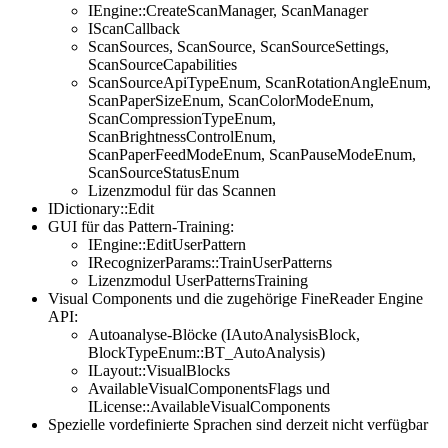
IEngine::CreateScanManager, ScanManager
IScanCallback
ScanSources, ScanSource, ScanSourceSettings,
ScanSourceCapabilities
ScanSourceApiTypeEnum, ScanRotationAngleEnum,
ScanPaperSizeEnum, ScanColorModeEnum,
ScanCompressionTypeEnum,
ScanBrightnessControlEnum,
ScanPaperFeedModeEnum, ScanPauseModeEnum,
ScanSourceStatusEnum
Lizenzmodul für das Scannen
IDictionary::Edit
GUI für das Pattern-Training:
IEngine::EditUserPattern
IRecognizerParams::TrainUserPatterns
Lizenzmodul UserPatternsTraining
Visual Components und die zugehörige FineReader Engine
API:
Autoanalyse-Blöcke (IAutoAnalysisBlock,
BlockTypeEnum::BT_AutoAnalysis)
ILayout::VisualBlocks
AvailableVisualComponentsFlags und
ILicense::AvailableVisualComponents
Spezielle vordefinierte Sprachen sind derzeit nicht verfügbar