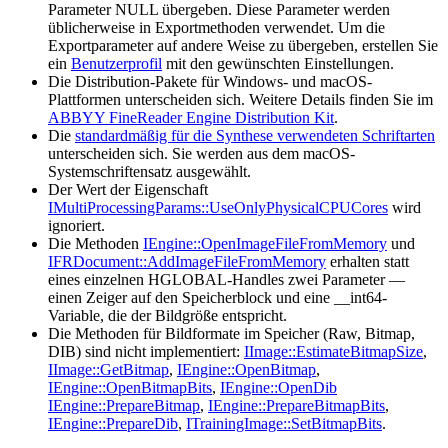
Parameter NULL übergeben. Diese Parameter werden
üblicherweise in Exportmethoden verwendet. Um die
Exportparameter auf andere Weise zu übergeben, erstellen Sie
ein
Benutzerprofil
mit den gewünschten Einstellungen.
Die Distribution-Pakete für Windows- und macOS-
Plattformen unterscheiden sich. Weitere Details finden Sie im
ABBYY FineReader Engine Distribution Kit
.
Die
standardmäßig für die Synthese verwendeten Schriftarten
unterscheiden sich. Sie werden aus dem macOS-
Systemschriftensatz ausgewählt.
Der Wert der Eigenschaft
IMultiProcessingParams::UseOnlyPhysicalCPUCores
wird
ignoriert.
Die Methoden
IEngine::OpenImageFileFromMemory
und
IFRDocument::AddImageFileFromMemory
erhalten statt
eines einzelnen HGLOBAL-Handles zwei Parameter —
einen Zeiger auf den Speicherblock und eine __int64-
Variable, die der Bildgröße entspricht.
Die Methoden für Bildformate im Speicher (Raw, Bitmap,
DIB) sind nicht implementiert:
IImage::EstimateBitmapSize
,
IImage::GetBitmap
,
IEngine::OpenBitmap
,
IEngine::OpenBitmapBits
,
IEngine::OpenDib
IEngine::PrepareBitmap
,
IEngine::PrepareBitmapBits
,
IEngine::PrepareDib
,
ITrainingImage::SetBitmapBits
.