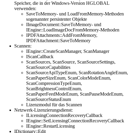
Speicher, die in der Windows-Version HGLOBAL
verwenden:
SaveToMemory- und LoadFromMemory-Methoden
sogenannter persistenter Objekte
IImageDocument::SaveToMemory- und
IEngine::LoadImageDocFromMemory-Methoden
IPDFAttachments::AddFromMemory,
IPDFAttachment::SaveToMemory
Scannen:
IEngine::CreateScanManager, ScanManager
IScanCallback
ScanSources, ScanSource, ScanSourceSettings,
ScanSourceCapabilities
ScanSourceApiTypeEnum, ScanRotationAngleEnum,
ScanPaperSizeEnum, ScanColorModeEnum,
ScanCompressionTypeEnum,
ScanBrightnessControlEnum,
ScanPaperFeedModeEnum, ScanPauseModeEnum,
ScanSourceStatusEnum
Lizenzmodul für das Scannen
Netzwerk-Lizenzierungsdienst:
ILicensingConnectionRecoveryCallback
IEngine::SetLicensingConnectionRecoveryCallback
IEngine::RestartLicensing
IDictionary::Edit