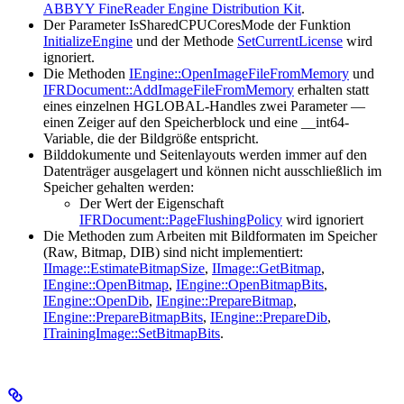
ABBYY FineReader Engine Distribution Kit
.
Der Parameter IsSharedCPUCoresMode der Funktion
InitializeEngine
und der Methode
SetCurrentLicense
wird
ignoriert.
Die Methoden
IEngine::OpenImageFileFromMemory
und
IFRDocument::AddImageFileFromMemory
erhalten statt
eines einzelnen HGLOBAL-Handles zwei Parameter —
einen Zeiger auf den Speicherblock und eine __int64-
Variable, die der Bildgröße entspricht.
Bilddokumente und Seitenlayouts werden immer auf den
Datenträger ausgelagert und können nicht ausschließlich im
Speicher gehalten werden:
Der Wert der Eigenschaft
IFRDocument::PageFlushingPolicy
wird ignoriert
Die Methoden zum Arbeiten mit Bildformaten im Speicher
(Raw, Bitmap, DIB) sind nicht implementiert:
IImage::EstimateBitmapSize
,
IImage::GetBitmap
,
IEngine::OpenBitmap
,
IEngine::OpenBitmapBits
,
IEngine::OpenDib
,
IEngine::PrepareBitmap
,
IEngine::PrepareBitmapBits
,
IEngine::PrepareDib
,
ITrainingImage::SetBitmapBits
.