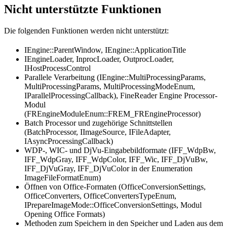
Nicht unterstützte Funktionen
Die folgenden Funktionen werden nicht unterstützt:
IEngine::ParentWindow, IEngine::ApplicationTitle
IEngineLoader, InprocLoader, OutprocLoader,
IHostProcessControl
Parallele Verarbeitung (IEngine::MultiProcessingParams,
MultiProcessingParams, MultiProcessingModeEnum,
IParallelProcessingCallback), FineReader Engine Processor-
Modul
(FREngineModuleEnum::FREM_FREngineProcessor)
Batch Processor und zugehörige Schnittstellen
(BatchProcessor, IImageSource, IFileAdapter,
IAsyncProcessingCallback)
WDP-, WIC- und DjVu-Eingabebildformate (IFF_WdpBw,
IFF_WdpGray, IFF_WdpColor, IFF_Wic, IFF_DjVuBw,
IFF_DjVuGray, IFF_DjVuColor in der Enumeration
ImageFileFormatEnum)
Öffnen von Office-Formaten (OfficeConversionSettings,
OfficeConverters, OfficeConvertersTypeEnum,
IPrepareImageMode::OfficeConversionSettings, Modul
Opening Office Formats)
Methoden zum Speichern in den Speicher und Laden aus dem