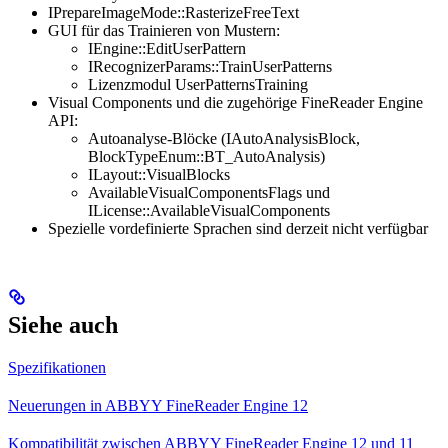
IPrepareImageMode::RasterizeFreeText
GUI für das Trainieren von Mustern:
IEngine::EditUserPattern
IRecognizerParams::TrainUserPatterns
Lizenzmodul UserPatternsTraining
Visual Components und die zugehörige FineReader Engine
API:
Autoanalyse-Blöcke (IAutoAnalysisBlock,
BlockTypeEnum::BT_AutoAnalysis)
ILayout::VisualBlocks
AvailableVisualComponentsFlags und
ILicense::AvailableVisualComponents
Spezielle vordefinierte Sprachen sind derzeit nicht verfügbar
Siehe auch
Spezifikationen
Neuerungen in ABBYY FineReader Engine 12
Kompatibilität zwischen ABBYY FineReader Engine 12 und 11