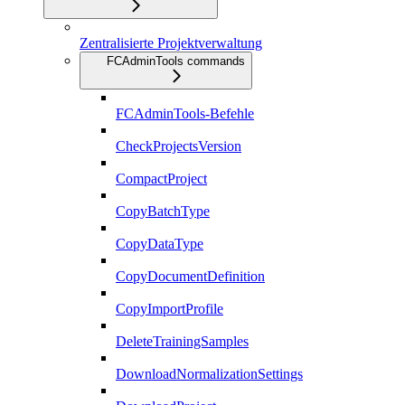
Zentralisierte Projektverwaltung
FCAdminTools commands
FCAdminTools-Befehle
CheckProjectsVersion
CompactProject
CopyBatchType
CopyDataType
CopyDocumentDefinition
CopyImportProfile
DeleteTrainingSamples
DownloadNormalizationSettings