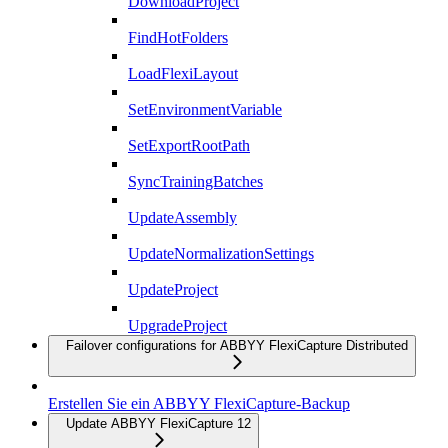
DownloadProject
FindHotFolders
LoadFlexiLayout
SetEnvironmentVariable
SetExportRootPath
SyncTrainingBatches
UpdateAssembly
UpdateNormalizationSettings
UpdateProject
UpgradeProject
Failover configurations for ABBYY FlexiCapture Distributed
Erstellen Sie ein ABBYY FlexiCapture-Backup
Update ABBYY FlexiCapture 12