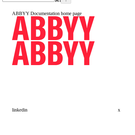
⌘
I
ABBYY Documentation
home page
linkedin
x