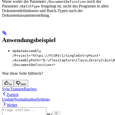
Wenn weder der Parameter
noch der
/DocumentDefinition
Parameter
festgelegt ist, sucht das Programm in allen
/BatchType
Dokumentdefinitionen und Batch-Typen nach der
Dokumentzusammenstellung.
Anwendungsbeispiel
UpdateAssembly
/Project="https://FCSRV/1/SingleEntryPoint"
/AssemblyPath="D:\FlexiCapture\ClassLibrary1\bin\R
/DocumentDefinition=*
War diese Seite hilfreich?
Ja
Nein
SyncTrainingBatches
Zurück
UpdateNormalizationSettings
Weiter